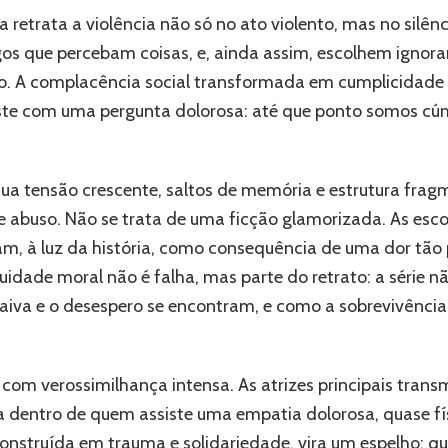
a
 retrata a violência não só no ato violento, mas no silên
perigosa
cultura
os que percebam coisas, e, ainda assim, escolhem ignorar
do
. A complacência social transformada em cumplicidade pa
silêncio
te com uma pergunta dolorosa: até que ponto somos cú
ua tensão crescente, saltos de memória e estrutura fragm
e abuso. Não se trata de uma ficção glamorizada. As esco
m, à luz da história, como consequência de uma dor tão 
dade moral não é falha, mas parte do retrato: a série nã
raiva e o desespero se encontram, e como a sobrevivênci
om verossimilhança intensa. As atrizes principais transm
ia dentro de quem assiste uma empatia dolorosa, quase fí
onstruída em trauma e solidariedade, vira um espelho: q