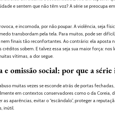
idade e sentem que não têm voz? A série se preocupa em 
oca, e incomoda, por não poupar. A violência, seja físic
edo transbordam pela tela. Para muitos, pode ser difícil, 
 nem finais tão reconfortantes. Ao contrário: ela aposta 
réditos sobem. E talvez essa seja sua maior força: nos 
itas vítimas, a dor segue.
 e omissão social: por que a série
uso muitas vezes se esconde atrás de portas fechadas, m
almente em contextos conservadores como o da Coreia, de
s aparências, evitar o “escândalo”, proteger a reputação
 inútil.