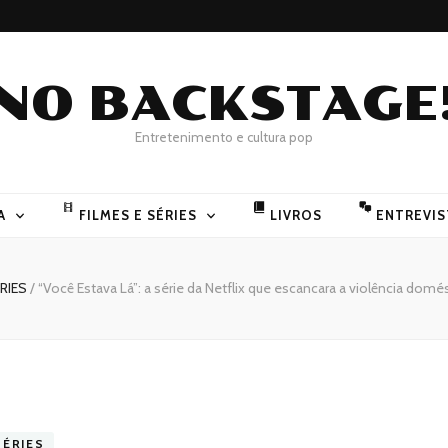
NO BACKSTAGE
Entretenimento e cultura pop
A
FILMES E SÉRIES
LIVROS
ENTREVIS
RIES
/
“Você Estava Lá”: a série da Netflix que escancara a violência domés
SÉRIES