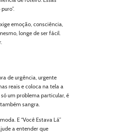
ncia de roteiro. Essas
 puro”.
exige emoção, consciência,
mesmo, longe de ser fácil.
.
ra de urgência, urgente
as reais e coloca na tela a
 só um problema particular, é
r, também sangra.
ncomoda. E “Você Estava Lá”
ajude a entender que