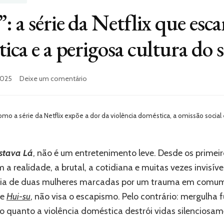
: a série da Netflix que esca
ica e a perigosa cultura do s
2025
Deixe um comentário
em
“Você
Estava
Lá”:
mo a série da Netflix expõe a dor da violência doméstica, a omissão social 
a
série
da
stava Lá
, não é um entretenimento leve. Desde os primeiro
Netflix
que
a realidade, a brutal, a cotidiana e muitas vezes invisí
escancara
tória de duas mulheres marcadas por um trauma em comum,
a
violência
de
Hui-su
, não visa o escapismo. Pelo contrário: mergulha
doméstica
 o quanto a violência doméstica destrói vidas silenciosa
e