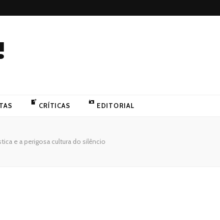
!
TAS
CRÍTICAS
EDITORIAL
tica e a perigosa cultura do silêncio