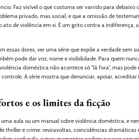
êncio. Faz visível o que costuma ser varrido para debaixo
oblema privado, mas social, e que a omissão de testemunh
 ato de violência em si. É um grito contra a indiferença
om essas dores, ver uma série que expõe a verdade sem s
também pode dar voz, nome e visibilidade. Para quem nunc
violência doméstica não acontece só “lá fora”, mas pode 
ontrole. A série mostra que denunciar, apoiar, acreditar i
ortos e os limites da ficção
é uma aula ou um manual sobre violência doméstica, e n
e thriller e crime: reviravoltas, coincidências dramáticas 