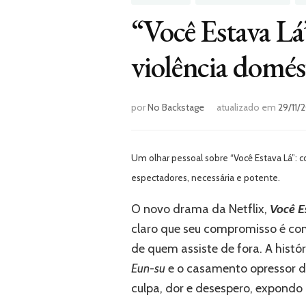
“Você Estava Lá”
violência domést
por
No Backstage
atualizado em
29/11/
Um olhar pessoal sobre “Você Estava Lá”: co
espectadores, necessária e potente.
O novo drama da Netflix,
Você E
claro que seu compromisso é com 
de quem assiste de fora. A his
Eun-su
e o casamento opressor 
culpa, dor e desespero, expondo