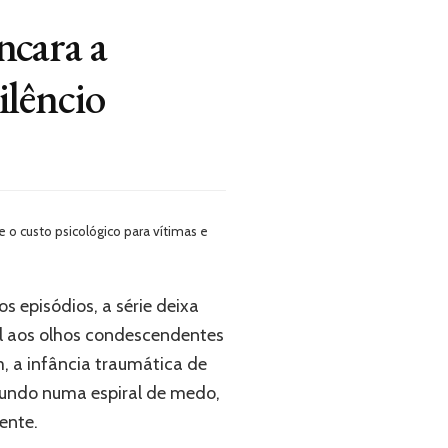
ncara a
ilêncio
e o custo psicológico para vítimas e
s episódios, a série deixa
vel aos olhos condescendentes
 a infância traumática de
 fundo numa espiral de medo,
mente.