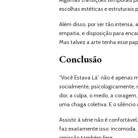
Algumas transições temporais p
escolhas estéticas e estruturais
Além disso, por ser tão intensa,
empatia, e disposição para encar
Mas talvez a arte tenha esse pap
Conclusão
“Você Estava Lá” não é apenas m
socialmente, psicologicamente, m
dor, a culpa, o medo, a coragem,
uma chaga coletiva. E o silênci
Assistir à série não é confortáve
faz exatamente isso: incomoda, c
omissão também fere.