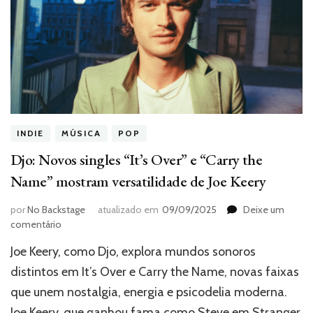
INDIE
MÚSICA
POP
Djo: Novos singles “It’s Over” e “Carry the
Name” mostram versatilidade de Joe Keery
por
No Backstage
atualizado em
09/09/2025
Deixe um
em
comentário
Djo:
Joe Keery, como Djo, explora mundos sonoros
Novos
singles
distintos em It’s Over e Carry the Name, novas faixas
“It’s
que unem nostalgia, energia e psicodelia moderna.
Over”
Joe Keery, que ganhou fama como Steve em Stranger
e