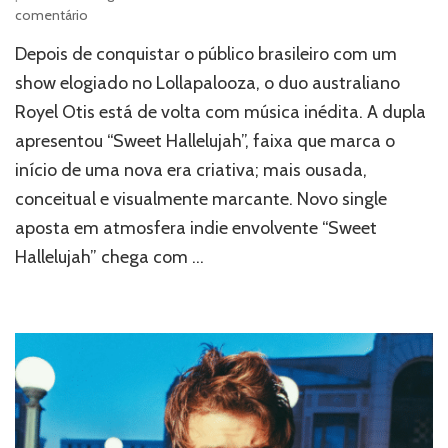
em
comentário
Royel
Depois de conquistar o público brasileiro com um
Otis
lança
show elogiado no Lollapalooza, o duo australiano
“Sweet
Royel Otis está de volta com música inédita. A dupla
Hallelujah”
apresentou “Sweet Hallelujah”, faixa que marca o
e
inaugura
início de uma nova era criativa; mais ousada,
nova
conceitual e visualmente marcante. Novo single
fase
aposta em atmosfera indie envolvente “Sweet
Hallelujah” chega com …