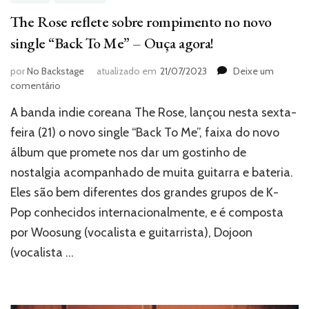
The Rose reflete sobre rompimento no novo
single “Back To Me” – Ouça agora!
por
No Backstage
atualizado em
21/07/2023
Deixe um
em
comentário
The
A banda indie coreana The Rose, lançou nesta sexta-
Rose
reflete
feira (21) o novo single “Back To Me”, faixa do novo
sobre
álbum que promete nos dar um gostinho de
rompimento
nostalgia acompanhado de muita guitarra e bateria.
no
novo
Eles são bem diferentes dos grandes grupos de K-
single
Pop conhecidos internacionalmente, e é composta
“Back
To
por Woosung (vocalista e guitarrista), Dojoon
Me”
(vocalista …
–
Ouça
agora!