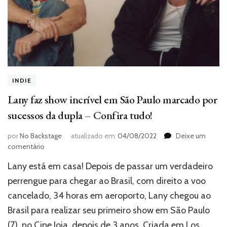
INDIE
Lany faz show incrível em São Paulo marcado por
sucessos da dupla – Confira tudo!
por
No Backstage
atualizado em
04/08/2022
Deixe um
em
comentário
Lany
Lany está em casa! Depois de passar um verdadeiro
faz
show
perrengue para chegar ao Brasil, com direito a voo
incrível
cancelado, 34 horas em aeroporto, Lany chegou ao
em
Brasil para realizar seu primeiro show em São Paulo
São
Paulo
(7), no Cine Joia, depois de 3 anos. Criada em Los