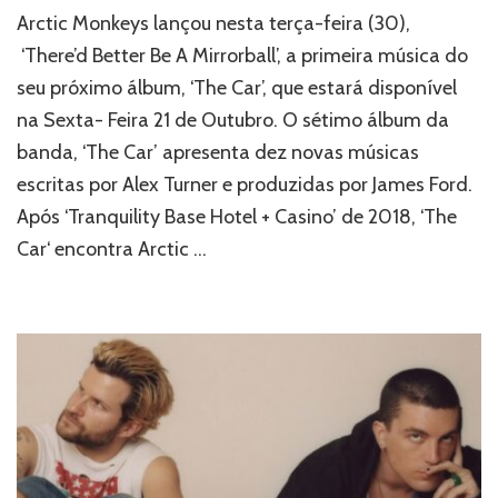
Arctic
Arctic Monkeys lançou nesta terça-feira (30),
Monkeys
lança
‘There’d Better Be A Mirrorball’, a primeira música do
‘There’d
seu próximo álbum, ‘The Car’, que estará disponível
Better
na Sexta- Feira 21 de Outubro. O sétimo álbum da
Be
A
banda, ‘The Car’ apresenta dez novas músicas
Mirrorball’
escritas por Alex Turner e produzidas por James Ford.
Após ‘Tranquility Base Hotel + Casino’ de 2018, ‘The
Car‘ encontra Arctic …