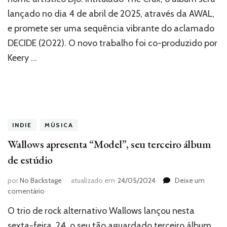
“The
lançado no dia 4 de abril de 2025, através da AWAL,
Crux”
e
e promete ser uma sequência vibrante do aclamado
primeiro
DECIDE (2022). O novo trabalho foi co-produzido por
single
“Basic
Keery …
Being
Basic”
INDIE
MÚSICA
Wallows apresenta “Model”, seu terceiro álbum
de estúdio
por
No Backstage
atualizado em
24/05/2024
Deixe um
em
comentário
Wallows
O trio de rock alternativo Wallows lançou nesta
apresenta
“Model”,
sexta-feira, 24, o seu tão aguardado terceiro álbum