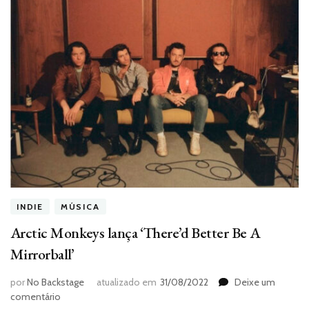
INDIE
MÚSICA
Arctic Monkeys lança ‘There’d Better Be A
Mirrorball’
por
No Backstage
atualizado em
31/08/2022
Deixe um
em
comentário