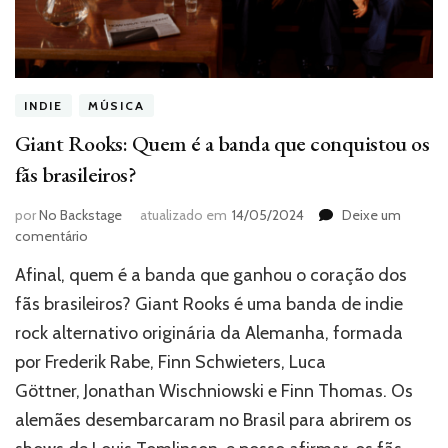
INDIE
MÚSICA
Giant Rooks: Quem é a banda que conquistou os
fãs brasileiros?
por
No Backstage
atualizado em
14/05/2024
Deixe um
em
comentário
Giant
Afinal, quem é a banda que ganhou o coração dos
Rooks:
Quem
fãs brasileiros? Giant Rooks é uma banda de indie
é
rock alternativo originária da Alemanha, formada
a
por Frederik Rabe, Finn Schwieters, Luca
banda
que
Göttner, Jonathan Wischniowski e Finn Thomas. Os
conquistou
alemães desembarcaram no Brasil para abrirem os
os
fãs