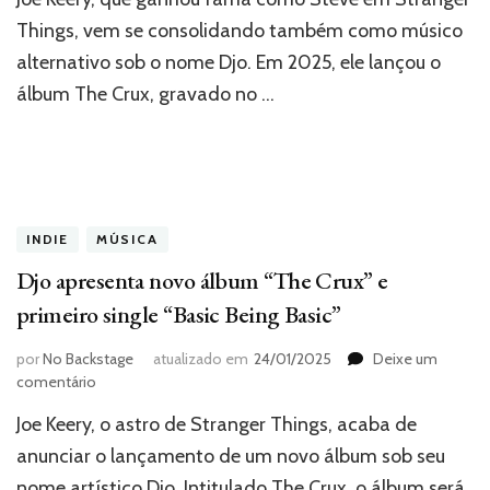
“Carry
Things, vem se consolidando também como músico
the
alternativo sob o nome Djo. Em 2025, ele lançou o
Name”
mostram
álbum The Crux, gravado no …
versatilidade
de
Joe
Keery
INDIE
MÚSICA
Djo apresenta novo álbum “The Crux” e
primeiro single “Basic Being Basic”
por
No Backstage
atualizado em
24/01/2025
Deixe um
em
comentário
Djo
Joe Keery, o astro de Stranger Things, acaba de
apresenta
novo
anunciar o lançamento de um novo álbum sob seu
álbum
nome artístico Djo. Intitulado The Crux, o álbum será