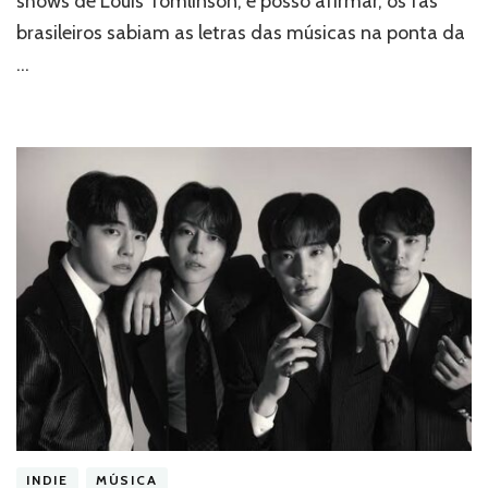
shows de Louis Tomlinson, e posso afirmar, os fãs
brasileiros?
brasileiros sabiam as letras das músicas na ponta da
…
INDIE
MÚSICA