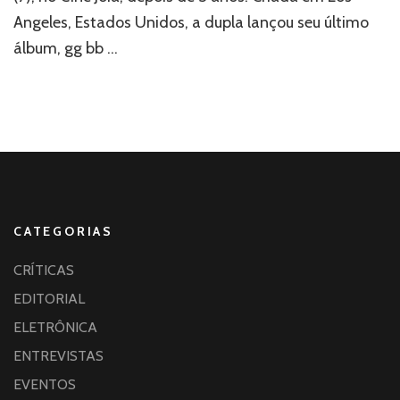
marcado
Angeles, Estados Unidos, a dupla lançou seu último
por
sucessos
álbum, gg bb …
da
dupla
–
Confira
tudo!
CATEGORIAS
CRÍTICAS
EDITORIAL
ELETRÔNICA
ENTREVISTAS
EVENTOS