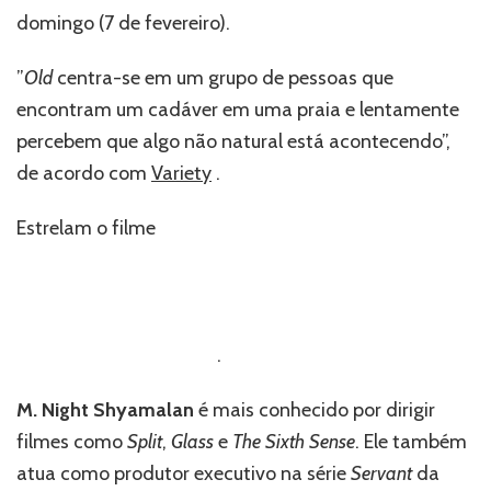
domingo (7 de fevereiro).
”
Old
centra-se em um grupo de pessoas que
encontram um cadáver em uma praia e lentamente
percebem que algo não natural está acontecendo”,
de acordo com
Variety
.
Estrelam o filme
Gael Garcia Bernal
,
Eliza
Scanlen
,
Thomasin McKenzie
,
Aaron Pierre
,
Alex
Wolff
,
Vicky Krieps
,
Abbey Lee
,
Nikki Amuka-
Bird
,
Ken Leung
,
Rufus Sewell
,
Embeth
Davidtz
e
Emun Elliott
.
M. Night Shyamalan
é mais conhecido por dirigir
filmes como
Split
,
Glass
e
The Sixth Sense
. Ele também
atua como produtor executivo na série
Servant
da