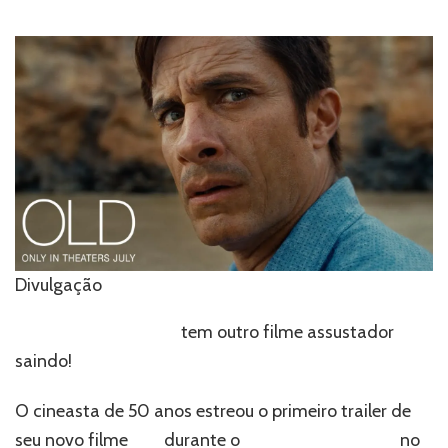
de
estreia
do
novo
filme
de
M.
Night
Shyamalan
durante
o
Super
Bowl
2021
Divulgação
–
Assista
M. Night Shyamalan
tem outro filme assustador
agora!
saindo!
O cineasta de 50 anos estreou o primeiro trailer de
seu novo filme
Old
durante o
Super Bowl de 2021
no