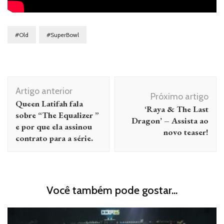
#Old
#SuperBowl
Navegação
Artigo anterior
de
Próximo artigo
Queen Latifah fala
‘Raya & The Last
post
sobre “The Equalizer ”
Dragon’ – Assista ao
e por que ela assinou
novo teaser!
contrato para a série.
Você também pode gostar...