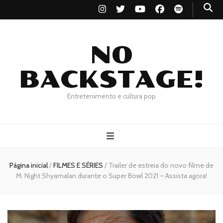
NO
BACKSTAGE!
Entretenimento e cultura pop
Página inicial
/
FILMES E SÉRIES
/
Trailer de estreia do novo filme de
M. Night Shyamalan durante o Super Bowl 2021 – Assista agora!