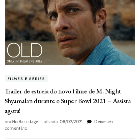
FILMES E SÉRIES
Trailer de estreia do novo filme de M. Night
Shyamalan durante o Super Bowl 2021 – Assista
agora!
por
No Backstage
ativado
08/02/2021
Deixe um
em
comentário
Trailer