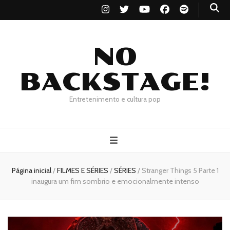
NO
BACKSTAGE!
Entretenimento e cultura pop
Página inicial
/
FILMES E SÉRIES
/
SÉRIES
/
Stranger Things 5 Parte 1
inaugura um fim sombrio e emocionalmente intenso