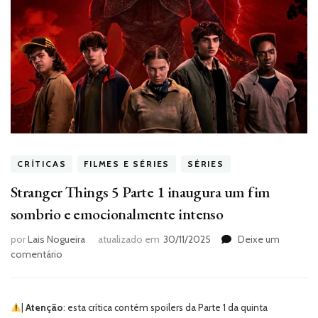
CRÍTICAS
FILMES E SÉRIES
SÉRIES
Stranger Things 5 Parte 1 inaugura um fim
sombrio e emocionalmente intenso
por
Lais Nogueira
atualizado em
30/11/2025
Deixe um
em
comentário
Stranger
Things
5
|
Atenção
: esta crítica contém spoilers da Parte 1 da quinta
Parte