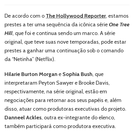
Sequência
de
‘One
De acordo com o
The Hollywood Reporter
, estamos
Tree
prestes a ter uma sequência da icônica série
One Tree
Hill’
em
Hill
, que foi e continua sendo um marco. A série
Produção
original, que teve suas nove temporadas, pode estar
na
prestes a ganhar uma continuação sob o comando
Netflix
com
da “Netinha” (Netflix).
Sophia
Bush
Hilarie Burton Morgan
e
Sophia Bush
, que
e
interpretaram Peyton Sawyer e Brooke Davis,
Hilarie
Burton
respectivamente, na série original, estão em
Morgan
negociações para retornar aos seus papéis e, além
–
Saiba
disso, atuar como produtoras executivas do projeto.
mais!
Danneel Ackles
, outra ex-integrante do elenco,
também participará como produtora executiva.