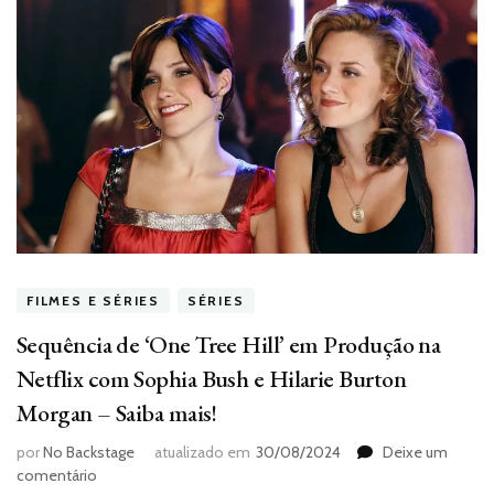
FILMES E SÉRIES
SÉRIES
Sequência de ‘One Tree Hill’ em Produção na
Netflix com Sophia Bush e Hilarie Burton
Morgan – Saiba mais!
por
No Backstage
atualizado em
30/08/2024
Deixe um
em
comentário