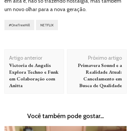
em alta e, não só trazendo nostalgia, mas também
um novo olhar para a nova geração.
#OneTreeHill
NETFLIX
Navegação
Artigo anterior
Próximo artigo
de
Victoria de Angelis
Primavera Sound e a
post
Explora Techno e Funk
Realidade Atual:
em Colaboração com
Cancelamento em
Anitta
Busca de Qualidade
Você também pode gostar...