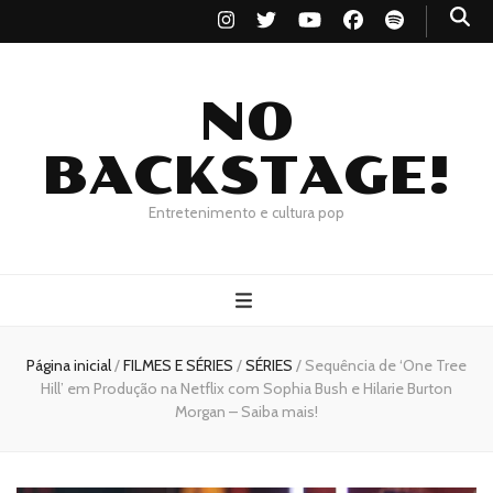
NO
BACKSTAGE!
Entretenimento e cultura pop
Página inicial
/
FILMES E SÉRIES
/
SÉRIES
/
Sequência de ‘One Tree
Hill’ em Produção na Netflix com Sophia Bush e Hilarie Burton
Morgan – Saiba mais!