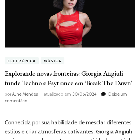
ELETRÔNICA
MÚSICA
Explorando novas fronteiras: Giorgia Angiuli
funde Techno e Psytrance em ‘Break The Dawn’
por
Aline Mendes
atualizado em
30/06/2024
Deixe um
em
comentário
Explorando
novas
fronteiras:
Conhecida por sua habilidade de mesclar diferentes
Giorgia
estilos e criar atmosferas cativantes,
Giorgia Angiuli
Angiuli
funde