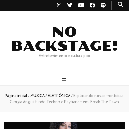
NO
BACKSTAGE!
Entretenimento e cultura pop
Página inicial
/
MÚSICA
/
ELETRÔNICA
/
Explorando novas fronteiras:
Giorgia Angiuli funde Techno e Psytrance em ‘Break The Dawn’