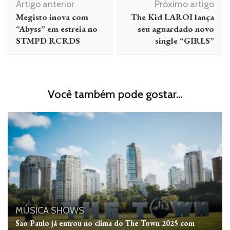
Artigo anterior
Próximo artigo
de
Megisto inova com
The Kid LAROI lança
post
“Abyss” em estreia no
seu aguardado novo
STMPD RCRDS
single “GIRLS”
Você também pode gostar...
MÚSICA
SHOWS
São Paulo já entrou no clima do The Town 2025 com