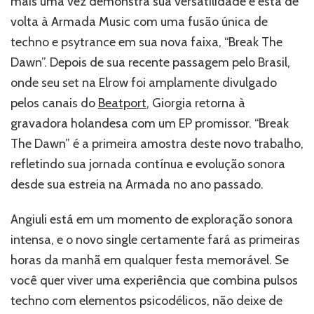
mais uma vez demonstra sua versatilidade e está de
Techno
volta à Armada Music com uma fusão única de
e
techno e psytrance em sua nova faixa, “Break The
Psytrance
em
Dawn”. Depois de sua recente passagem pelo Brasil,
‘Break
onde seu set na Elrow foi amplamente divulgado
The
pelos canais do
Beatport
, Giorgia retorna à
Dawn’
gravadora holandesa com um EP promissor. “Break
The Dawn” é a primeira amostra deste novo trabalho,
refletindo sua jornada contínua e evolução sonora
desde sua estreia na Armada no ano passado.
Angiuli está em um momento de exploração sonora
intensa, e o novo single certamente fará as primeiras
horas da manhã em qualquer festa memorável. Se
você quer viver uma experiência que combina pulsos
techno com elementos psicodélicos, não deixe de