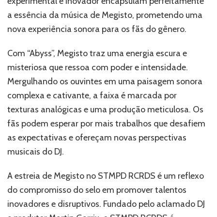
experimental e inovador encapsulam perfeitamente
no
a essência da música de Megisto, prometendo uma
STMPD
nova experiência sonora para os fãs do gênero.
RCRDS
Com “Abyss”, Megisto traz uma energia escura e
misteriosa que ressoa com poder e intensidade.
Mergulhando os ouvintes em uma paisagem sonora
complexa e cativante, a faixa é marcada por
texturas analógicas e uma produção meticulosa. Os
fãs podem esperar por mais trabalhos que desafiem
as expectativas e ofereçam novas perspectivas
musicais do DJ.
A estreia de Megisto no STMPD RCRDS é um reflexo
do compromisso do selo em promover talentos
inovadores e disruptivos. Fundado pelo aclamado DJ