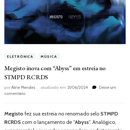
ELETRÔNICA
MÚSICA
Megisto inova com “Abyss” em estreia no
STMPD RCRDS
por
Aline Mendes
atualizado em
21/06/2024
Deixe um
em
comentário
Megisto
inova
com
Megisto
fez sua estreia no renomado selo
STMPD
“Abyss”
RCRDS
com o lançamento de “
Abyss
“. Analógico,
em
estreia