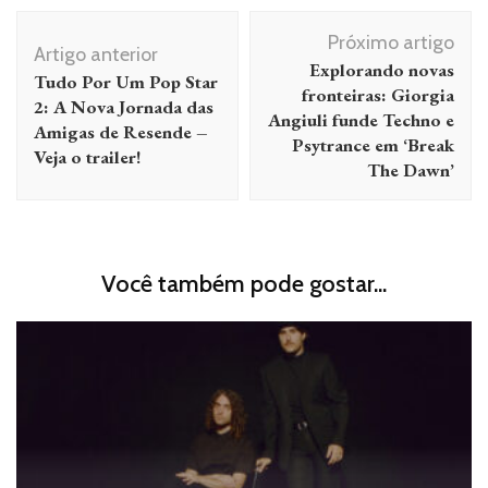
Navegação
Próximo artigo
de
Artigo anterior
Explorando novas
Tudo Por Um Pop Star
post
fronteiras: Giorgia
2: A Nova Jornada das
Angiuli funde Techno e
Amigas de Resende –
Psytrance em ‘Break
Veja o trailer!
The Dawn’
Você também pode gostar...