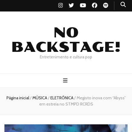
NO
BACKSTAGE!
Entretenimento e cultura pop
Página inicial
/
MÚSICA
/
ELETRÔNICA
/
Megisto inova com “Abyss”
em estreia no STMPD RCRDS