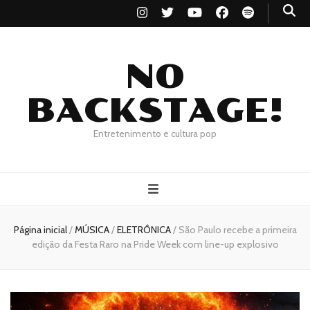
NO
BACKSTAGE!
Entretenimento e cultura pop
Página inicial
/
MÚSICA
/
ELETRÔNICA
/
São Paulo recebe a primeira
edição da Festa Raro na Pride Week com line-up explosivo