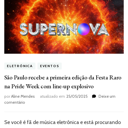
ELETRÔNICA
EVENTOS
São Paulo recebe a primeira edição da Festa Raro
na Pride Week com line-up explosivo
por
Aline Mendes
atualizado em
25/05/2025
Deixe um
em
comentário
São
Paulo
recebe
Se você é fã de música eletrônica e está procurando
a