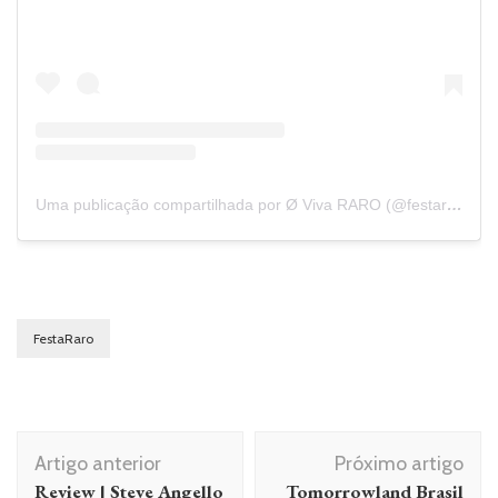
Uma publicação compartilhada por Ø Viva RARO (@festararo)
FestaRaro
Navegação
Artigo anterior
Próximo artigo
de
Review | Steve Angello
Tomorrowland Brasil