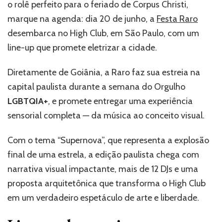
o rolê perfeito para o feriado de Corpus Christi,
primeira
edição
marque na agenda: dia 20 de junho, a
Festa Raro
da
desembarca no High Club, em São Paulo, com um
Festa
line-up que promete eletrizar a cidade.
Raro
na
Pride
Diretamente de Goiânia, a Raro faz sua estreia na
Week
capital paulista durante a semana do Orgulho
com
LGBTQIA+
, e promete entregar uma experiência
line-
up
sensorial completa — da música ao conceito visual.
explosivo
Com o tema “Supernova”, que representa a explosão
final de uma estrela, a edição paulista chega com
narrativa visual impactante, mais de 12 DJs e uma
proposta arquitetônica que transforma o High Club
em um verdadeiro espetáculo de arte e liberdade.