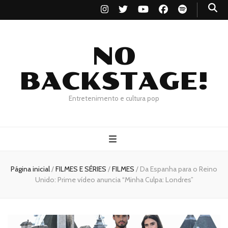
NO
BACKSTAGE!
Entretenimento e cultura pop
Página inicial
/
FILMES E SÉRIES
/
FILMES
/
Da Espanha para o Reino
Unido: Prime vídeo anuncia “Minha Culpa: Londres”