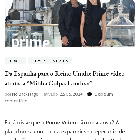
FILMES
FILMES E SÉRIES
Da Espanha para o Reino Unido: Prime vídeo
anuncia “Minha Culpa: Londres”
por
No Backstage
ativado
22/05/2024
Deixe um
em
comentário
Da
Espanha
para
Eu já disse que o
Prime Video
não descansa? A
o
plataforma continua a expandir seu repertório de
Reino
Unido: