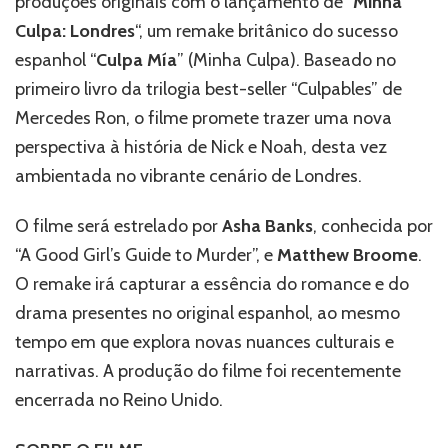
produções originais com o lançamento de “
Minha
Prime
Culpa: Londres
“, um remake britânico do sucesso
vídeo
espanhol “
Culpa Mía
” (Minha Culpa). Baseado no
anuncia
“Minha
primeiro livro da trilogia best-seller “Culpables” de
Culpa:
Mercedes Ron, o filme promete trazer uma nova
Londres”
perspectiva à história de Nick e Noah, desta vez
ambientada no vibrante cenário de Londres.
O filme será estrelado por
Asha Banks
, conhecida por
“A Good Girl’s Guide to Murder”, e
Matthew Broome
.
O remake irá capturar a essência do romance e do
drama presentes no original espanhol, ao mesmo
tempo em que explora novas nuances culturais e
narrativas. A produção do filme foi recentemente
encerrada no Reino Unido.