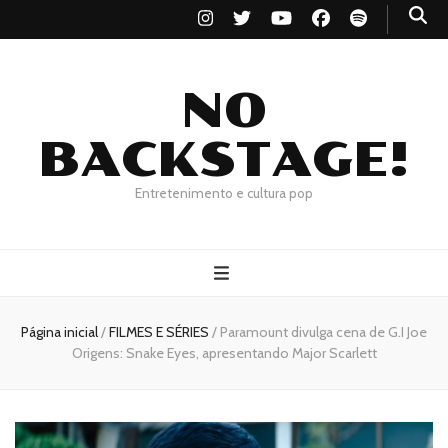
NO
BACKSTAGE!
Entretenimento e cultura pop
Página inicial
/
FILMES E SÉRIES
/
Paramount divulga cena de G.I Joe
Origens: Snake Eyes, apresentando Major Scarlett