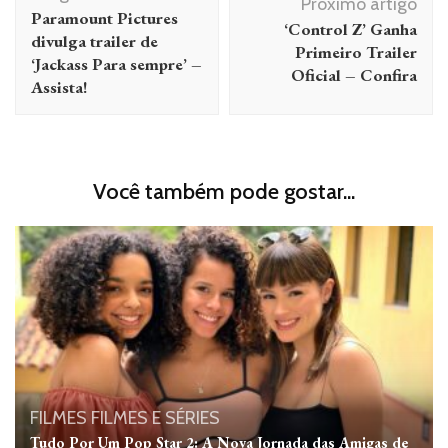
de
Próximo artigo
Paramount Pictures
‘Control Z’ Ganha
post
divulga trailer de
Primeiro Trailer
‘Jackass Para sempre’ –
Oficial – Confira
Assista!
Você também pode gostar...
FILMES
FILMES E SÉRIES
Tudo Por Um Pop Star 2: A Nova Jornada das Amigas de