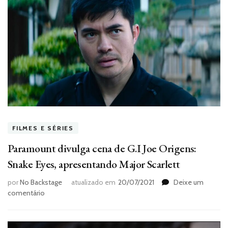
FILMES E SÉRIES
Paramount divulga cena de G.I Joe Origens:
Snake Eyes, apresentando Major Scarlett
por
No Backstage
atualizado em
20/07/2021
Deixe um
em
comentário
Paramount
divulga
cena