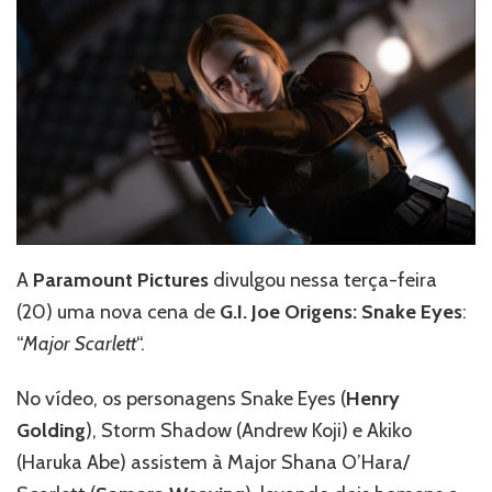
de
G.I
Joe
Origens:
Snake
Eyes,
apresentando
Major
Scarlett
A
Paramount Pictures
divulgou nessa terça-feira
(20) uma nova cena de
G.I. Joe Origens: Snake Eyes
:
“
Major Scarlett
“.
No vídeo, os personagens Snake Eyes (
Henry
Golding
), Storm Shadow (Andrew Koji) e Akiko
(Haruka Abe) assistem à Major Shana O’Hara/