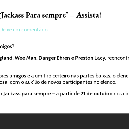
‘Jackass Para sempre’ – Assista!
em
Deixe um comentário
Paramount
Pictures
amigos?
divulga
trailer
gland,
Wee Man, Danger Ehren e Preston Lacy,
reencontr
de
‘Jackass
Para
ores amigos e a um tiro certeiro nas partes baixas, o ele
sempre’
osa, com o auxílio de novos participantes no elenco.
–
Assista!
em
Jackass para sempre
– a partir de
21 de outubro
nos ci