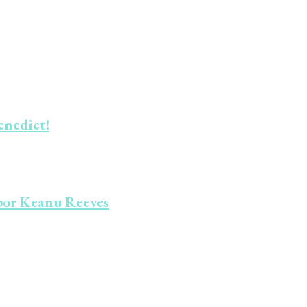
enedict!
 por Keanu Reeves