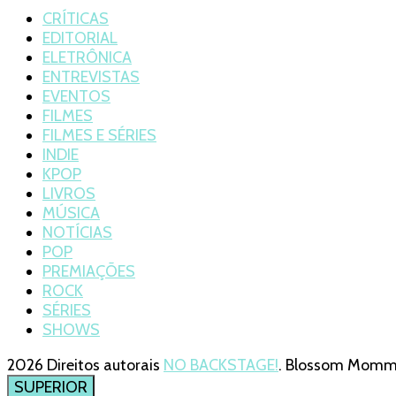
CRÍTICAS
EDITORIAL
ELETRÔNICA
ENTREVISTAS
EVENTOS
FILMES
FILMES E SÉRIES
INDIE
KPOP
LIVROS
MÚSICA
NOTÍCIAS
POP
PREMIAÇÕES
ROCK
SÉRIES
SHOWS
2026 Direitos autorais
NO BACKSTAGE!
.
Blossom Mommy 
SUPERIOR