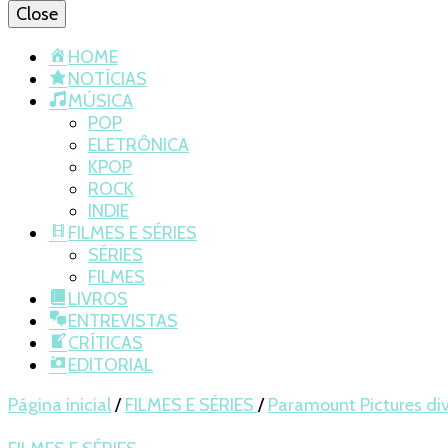
Close
HOME
NOTÍCIAS
MÚSICA
POP
ELETRÔNICA
KPOP
ROCK
INDIE
FILMES E SÉRIES
SÉRIES
FILMES
LIVROS
ENTREVISTAS
CRÍTICAS
EDITORIAL
Página inicial
/
FILMES E SÉRIES
/
Paramount Pictures divu