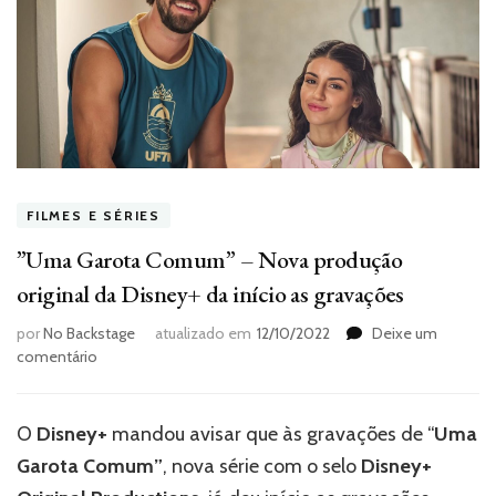
FILMES E SÉRIES
”Uma Garota Comum” – Nova produção
original da Disney+ da início as gravações
por
No Backstage
atualizado em
12/10/2022
Deixe um
em
comentário
”Uma
Garota
Comum”
O
Disney+
mandou avisar que às gravações de “
Uma
–
Garota Comum”
, nova série com o selo
Disney+
Nova
produção