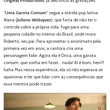
Original Productions
, já deu início as gravações.
original
da
“
Uma Garota Comum”
segue a estrela pop latina
Disney+
Alana (
Juliana Velásquez
), que farta de não ter o
da
início
controle sobre a própria vida, foge para uma
as
pequena cidade no interior do Brasil, onde mora
gravações
Roberto, seu pai. Para aproveitar o anonimato pela
primeira vez em anos, a cantora cria uma
personagem fake. Agora ela é Drica, uma garota
comum, que sonha em fazer… nada! Aí é bom, hein?!
haha Mas nessa experiência, ela só não esperava se
apaixonar e ter que lidar com as consequências que
essa mentira pode trazer.