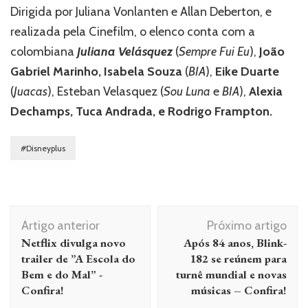
Dirigida por Juliana Vonlanten e Allan Deberton, e
realizada pela Cinefilm, o elenco conta com a
colombiana
Juliana Velásquez
(
Sempre Fui Eu
),
João
Gabriel Marinho, Isabela Souza
(
BIA
),
Eike Duarte
(
Juacas
), Esteban Velasquez (
Sou Luna
e
BIA
),
Alexia
Dechamps, Tuca Andrada, e Rodrigo Frampton.
#Disneyplus
Navegação
Artigo anterior
Próximo artigo
de
Netflix divulga novo
Após 84 anos, Blink-
post
trailer de ”A Escola do
182 se reúnem para
Bem e do Mal” -
turnê mundial e novas
Confira!
músicas – Confira!