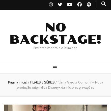
NO
BACKSTAGE!
Entretenimento e cultura pop
Página inicial
/
FILMES E SÉRIES
/
”Uma Garota Comum” – Nova
produção original da Disney+ da início as gravações