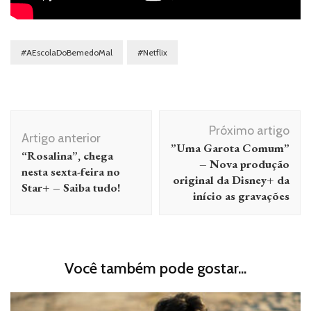
#AEscolaDoBemedoMal
#Netflix
Navegação
Próximo artigo
de
Artigo anterior
”Uma Garota Comum”
“Rosalina”, chega
post
– Nova produção
nesta sexta-feira no
original da Disney+ da
Star+ – Saiba tudo!
início as gravações
Você também pode gostar...