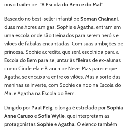
trailer
novo
trailer
de
“A Escola do Bem e do Mal”
.
de
”A
Escola
Baseado no best-seller infantil de
Soman Chainani
,
do
duas melhores amigas, Sophie e Agatha, entram em
Bem
uma escola onde são treinados para serem heróis e
e
do
vilões de fábulas encantadas. Com suas ambições de
Mal”
princesa, Sophie acredita que será escolhida para a
-
Escola do Bem para se juntar às fileiras de ex-alunas
Confira!
como Cinderela e Branca de Neve. Mas parece que
Agatha se encaixara entre os vilões. Mas a sorte das
meninas se inverte, com Sophie caindo na Escola do
Mal e Agatha na Escola do Bem.
Dirigido por
Paul Feig
, o longa é estrelado por
Sophia
Anne Caruso
e
Sofia Wylie
, que interpretam as
protagonistas
Sophie
e
Agatha
. O elenco também