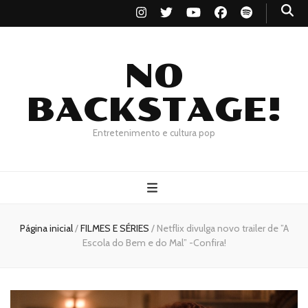
NO
BACKSTAGE!
Entretenimento e cultura pop
Página inicial
/
FILMES E SÉRIES
/
Netflix divulga novo trailer de ”A
Escola do Bem e do Mal” -Confira!