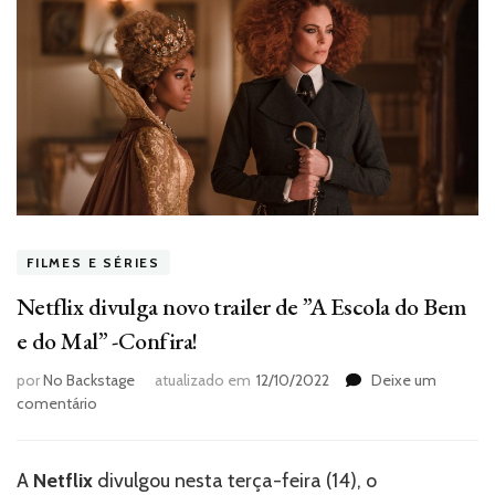
FILMES E SÉRIES
Netflix divulga novo trailer de ”A Escola do Bem
e do Mal” -Confira!
por
No Backstage
atualizado em
12/10/2022
Deixe um
em
comentário
Netflix
divulga
novo
A
Netflix
divulgou nesta terça-feira (14), o