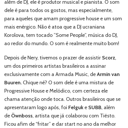
além de DJ, ele é produtor musical e pianista. O som
dele é para todos os gostos, mas especialmente,
para aqueles que amam progressive house e um som
mais enérgico. Não é atoa que a DJ ucraniana
Korolova, tem tocado ”Some People”, música do DJ,
ao redor do mundo. O som é realmente muito bom!
Depois de Nery, tivemos o prazer de assistir
Scorz
,
um dos primeiros artistas brasileiros a assinar
exclusivamente com a Armada Music, de
Armin van
Buuren.
Chique né? O som dele é uma mistura de
Progressive House e Melódico, com certeza ele
chama atenção onde toca. Outros brasileiros que se
apresentaram logo após, foi
Felguk
e
SUBB
, além
de
Öwnboss
, artista que já colaborou com Tiësto.
Ficou afim de “fritar” e dar start no ano da melhor