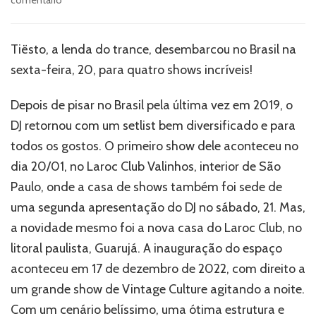
comentário
Tiësto
retorna
ao
Tiësto, a lenda do trance, desembarcou no Brasil na
Brasil
sexta-feira, 20, para quatro shows incríveis!
com
sucessos
que
Depois de pisar no Brasil pela última vez em 2019, o
agitaram
DJ retornou com um setlist bem diversificado e para
o
todos os gostos. O primeiro show dele aconteceu no
público
no
dia 20/01, no Laroc Club Valinhos, interior de São
Laroc
Paulo, onde a casa de shows também foi sede de
Guarujá
uma segunda apresentação do DJ no sábado, 21. Mas,
–
Veja!
a novidade mesmo foi a nova casa do Laroc Club, no
litoral paulista, Guarujá. A inauguração do espaço
aconteceu em 17 de dezembro de 2022, com direito a
um grande show de Vintage Culture agitando a noite.
Com um cenário belíssimo, uma ótima estrutura e