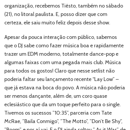
organização, recebemos Tiësto, também no sábado
(21), no litoral paulista. E, posso dizer que com
certeza, ele saiu muito feliz depois desse show.
Apesar da pouca interação com público, sabemos
que o DJ sabe como fazer música boa e rapidamente
trazer um EDM moderno, totalmente dance-pop e
algumas faixas com uma pegada mais club. Música
para todos os gostos! Claro que nesse setlist não
poderia faltar seu lançamento recente “Lay Low” –
que já estava na boca do povo. A música não poderia
ser menos dançante, além de, um coro quase
eclesiástico que da um toque perfeito para o single.
Tivemos os sucessos ”10:35”, parceria com Tate
McRae, ”Baila Conmigo”, ”The Motto”, ”Don’t Be Shy”,
”Boom”, e por aí vai. E o DJ ainda soltou ” As it Was” de