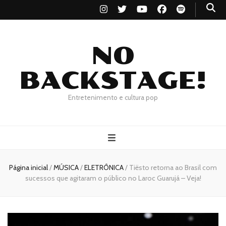
NO
BACKSTAGE!
Entretenimento e cultura pop
Página inicial
/
MÚSICA
/
ELETRÔNICA
/
Tiësto retorna ao Brasil com
sucessos que agitaram o público no Laroc Guarujá – Veja!