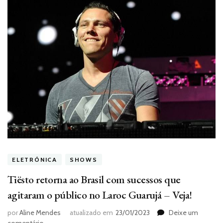
ELETRÔNICA
SHOWS
Tiësto retorna ao Brasil com sucessos que
agitaram o público no Laroc Guarujá – Veja!
por
Aline Mendes
atualizado em
23/01/2023
Deixe um
em