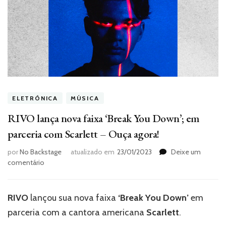
ELETRÔNICA
MÚSICA
RIVO lança nova faixa ‘Break You Down’; em
parceria com Scarlett – Ouça agora!
por
No Backstage
atualizado em
23/01/2023
Deixe um
em
comentário
RIVO
lança
nova
RIVO
lançou sua nova faixa
‘Break You Down’
em
faixa
parceria com a cantora americana
Scarlett
.
‘Break
You