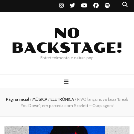
NO
BACKSTAGE!
Entretenimento e cultura pop
Página inicial
/
MÚSICA
/
ELETRÔNICA
/
RIVO lança nova faixa ‘Break
You Down’; em parceria com Scarlett – Ouça agora!