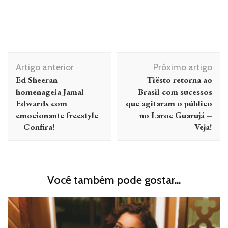
Navegação
Artigo anterior
Próximo artigo
de
Ed Sheeran
Tiësto retorna ao
post
homenageia Jamal
Brasil com sucessos
Edwards com
que agitaram o público
emocionante freestyle
no Laroc Guarujá –
– Confira!
Veja!
Você também pode gostar...