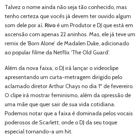
Down’;
Talvez o nome ainda não seja tão conhecido, mas
em
tenho certeza que vocês já devem ter ouvido algum
parceria
som dele por aí.
Rivo
é um Produtor e DJ que está em
com
Scarlett
ascensão com apenas 22 aninhos. Mas, ele já teve um
–
remix de ‘Born Alone’ de Madalen Duke, adicionado
Ouça
ao popular filme da Netflix ‘The Old Guard’.
agora!
Além da nova faixa, o DJ irá lançar o videoclipe
apresentando um curta-metragem dirigido pelo
aclamado diretor Arthur Chays no dia 1º de fevereiro.
O clipe irá mostrar feminismo, além da opressão de
uma mãe que quer sair de sua vida cotidiana.
Podemos notar que a faixa é dominada pelos vocais
poderosos de Scarlett, onde o DJ da seu toque
especial tornando-a um hit.