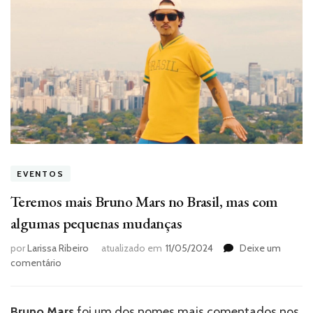
EVENTOS
Teremos mais Bruno Mars no Brasil, mas com
algumas pequenas mudanças
por
Larissa Ribeiro
atualizado em
11/05/2024
Deixe um
em
comentário
Teremos
mais
Bruno
Bruno Mars
foi um dos nomes mais comentados nos