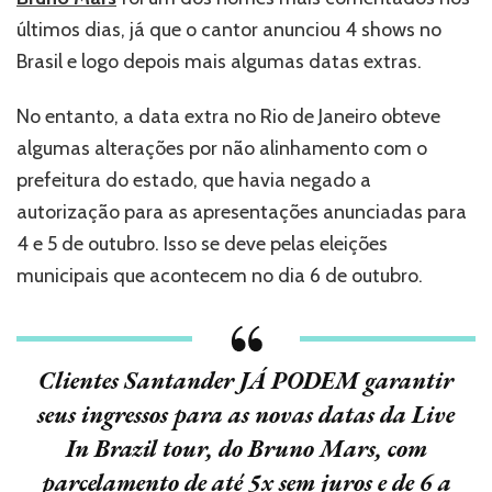
Mars
últimos dias, já que o cantor anunciou 4 shows no
no
Brasil,
Brasil e logo depois mais algumas datas extras.
mas
com
No entanto, a data extra no Rio de Janeiro obteve
algumas
algumas alterações por não alinhamento com o
pequenas
mudanças
prefeitura do estado, que havia negado a
autorização para as apresentações anunciadas para
4 e 5 de outubro. Isso se deve pelas eleições
municipais que acontecem no dia 6 de outubro.
Clientes Santander JÁ PODEM garantir
seus ingressos para as novas datas da Live
In Brazil tour, do Bruno Mars, com
parcelamento de até 5x sem juros e de 6 a