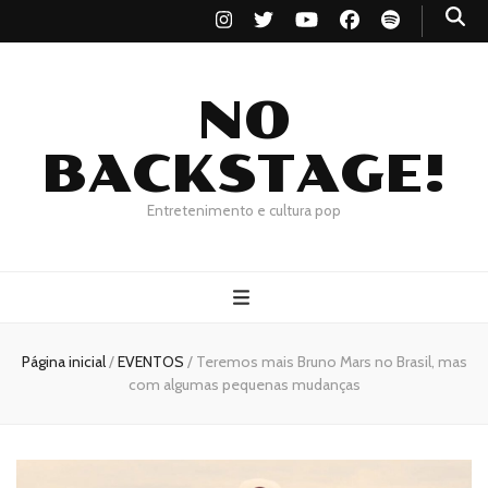
NO
BACKSTAGE!
Entretenimento e cultura pop
Página inicial
/
EVENTOS
/
Teremos mais Bruno Mars no Brasil, mas
com algumas pequenas mudanças