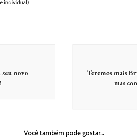
 individual).
 seu novo
Teremos mais Br
!
mas co
NOTÍCIAS
NOTÍ
NINA DOBREV SE REÚNE
COM PAUL WESLEY E
Queen 
Você também pode gostar...
COMPARTILHA FOTO SUPER
Equali