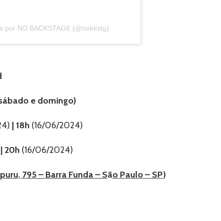
ada por NO BACKSTAGE (@nobkstg)
d
 (sábado e domingo)
24)
| 18h
(16/06/2024)
| 20h
(16/06/2024)
puru, 795 – Barra Funda – S
ã
o Paulo – SP
)