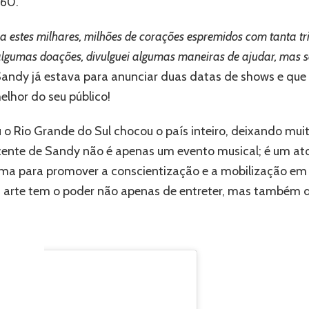
360.
São
Paulo,
com
a estes milhares, milhões de corações espremidos com tanta t
renda
z algumas doações, divulguei algumas maneiras de ajudar, mas s
100%
Sandy já estava para anunciar duas datas de shows e que 
revertida
em
elhor do seu público!
doações
ao
iu o Rio Grande do Sul chocou o país inteiro, deixando m
Rio
Grande
ente de Sandy não é apenas um evento musical; é um ato
do
rma para promover a conscientização e a mobilização em
Sul
 arte tem o poder não apenas de entreter, mas também d