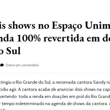
is shows no Espaço Unim
nda 100% revertida em d
o Sul
em
Deixe um comentário
Sandy
fará
dois
atingiu o Rio Grande do Sul, a renomada cantora Sandy nã
shows
diu agir. A cantora acaba de anunciar dois shows na capi
no
Espaço
vertendo toda a renda em doações em prol do Rio Grande
Unimed,
empo indeterminado na agenda de shows da cantora. A
em