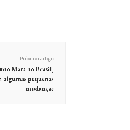
Próximo artigo
uno Mars no Brasil,
m algumas pequenas
mudanças
CIAS
Latifah fala sobre “The
zer ” e por que ela assinou