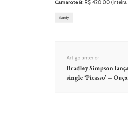
Camarote B:
R$ 420,00 (inteira e
Sandy
Navegação
de
Artigo anterior
post
Bradley Simpson lança
single ‘Picasso’ – Ouça
MÚSICA
NOTÍCIAS
Chase Hudson lança single de