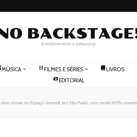
NO BACKSTAGE
Entretenimento e cultura pop
MÚSICA
FILMES E SÉRIES
LIVROS
EDITORIAL
á dois shows no Espaço Unimed, em São Paulo, com renda 100% reverti