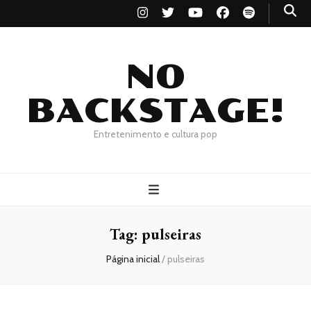
NO
BACKSTAGE!
Entretenimento e cultura pop
Tag:
pulseiras
Página inicial
/
pulseiras