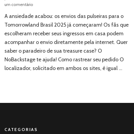
em
um comentário
Tomorrowland
A ansiedade acabou: os envios das pulseiras para o
Brasil
2025
Tomorrowland Brasil 2025 já começaram! Os fãs que
começa
escolheram receber seus ingressos em casa podem
entrega
acompanhar o envio diretamente pela internet. Quer
das
pulseiras
saber o paradeiro de sua treasure case? O
—
NoBackstage te ajuda! Como rastrear seu pedido O
saiba
como
localizador, solicitado em ambos os sites, é igual …
acompanhar
seu
pedido
CATEGORIAS