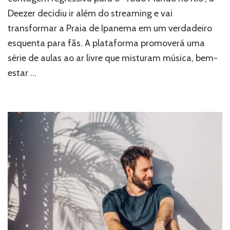
participar
Deezer decidiu ir além do streaming e vai
de
esquenta
transformar a Praia de Ipanema em um verdadeiro
gratuito
esquenta para fãs. A plataforma promoverá uma
com
treinos
série de aulas ao ar livre que misturam música, bem-
e
estar …
aula
de
dança
do
ventre
em
Ipanema