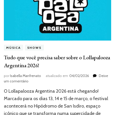
MÚSICA
SHOWS
Tudo que você precisa saber sobre o Lollapalooza
Argentina 2026!
por
Isabella Manfrenato
atualizado em
04/02/2026
Deixe
em
um comentário
Tudo
O Lollapalooza Argentina 2026 está chegando!
que
você
Marcado para os dias 13, 14 e 15 de março, o festival
precisa
acontecerá no Hipódromo de San Isdiro, espaço
saber
icônico que se transforma numa supercidade de
sobre