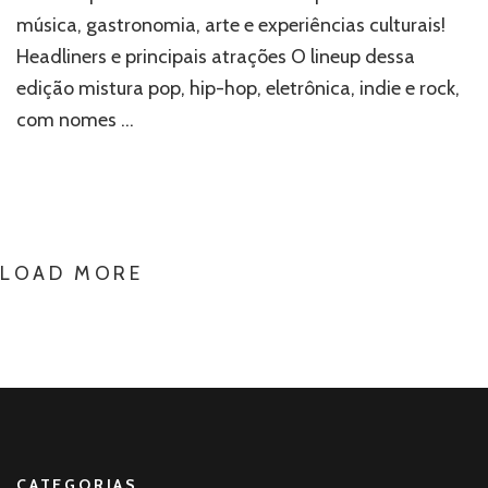
o
música, gastronomia, arte e experiências culturais!
Lollapalooza
Headliners e principais atrações O lineup dessa
Argentina
2026!
edição mistura pop, hip-hop, eletrônica, indie e rock,
com nomes …
LOAD MORE
CATEGORIAS