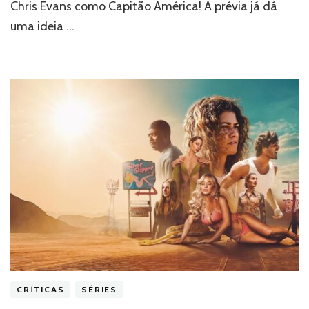
Jr.
Chris Evans como Capitão América! A prévia já dá
como
uma ideia …
vilão
e
retorno
de
Capitão
América
CRÍTICAS
SÉRIES