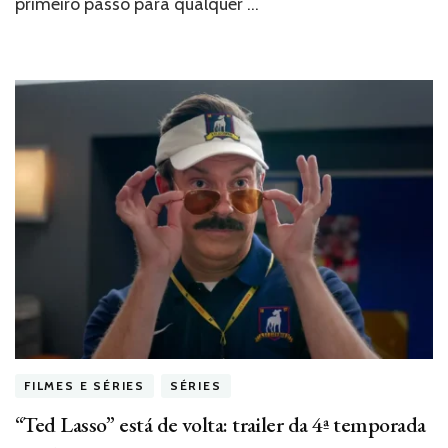
primeiro passo para qualquer …
venda
dos
ingressos
FILMES E SÉRIES
SÉRIES
“Ted Lasso” está de volta: trailer da 4ª temporada