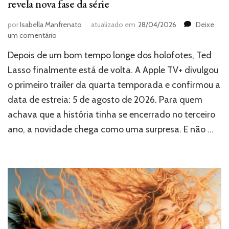
revela nova fase da série
por
Isabella Manfrenato
atualizado em
28/04/2026
Deixe
em
um comentário
“Ted
Depois de um bom tempo longe dos holofotes, Ted
Lasso”
está
Lasso finalmente está de volta. A Apple TV+ divulgou
de
o primeiro trailer da quarta temporada e confirmou a
volta:
data de estreia: 5 de agosto de 2026. Para quem
trailer
da
achava que a história tinha se encerrado no terceiro
4ª
ano, a novidade chega como uma surpresa. E não …
temporada
revela
nova
fase
da
série