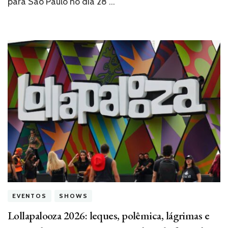
para São Paulo no dia 28 …
fazer
o
público
ficar
em
silêncio,
sei
que
fiz
um
bom
show”
EVENTOS
SHOWS
Lollapalooza 2026: leques, polêmica, lágrimas e