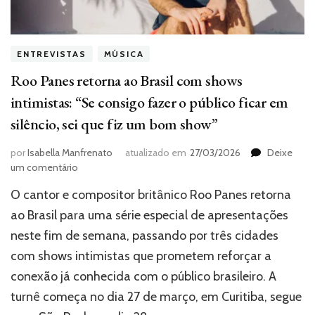
ENTREVISTAS
MÚSICA
Roo Panes retorna ao Brasil com shows
intimistas: “Se consigo fazer o público ficar em
silêncio, sei que fiz um bom show”
por
Isabella Manfrenato
atualizado em
27/03/2026
Deixe
em
um comentário
Roo
O cantor e compositor britânico Roo Panes retorna
Panes
retorna
ao Brasil para uma série especial de apresentações
ao
neste fim de semana, passando por três cidades
Brasil
com shows intimistas que prometem reforçar a
com
shows
conexão já conhecida com o público brasileiro. A
intimistas:
turnê começa no dia 27 de março, em Curitiba, segue
“Se
consigo