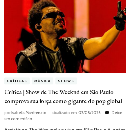
CRÍTICAS
MÚSICA
SHOWS
Crítica | Show de The Weeknd em São Paulo
comprova sua força como gigante do pop global
por
Isabella Manfrenato
atualizado em
02/05/2026
Deixe
em
um comentário
Crítica