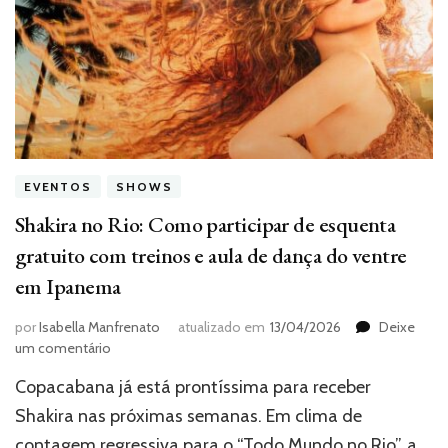
EVENTOS
SHOWS
Shakira no Rio: Como participar de esquenta
gratuito com treinos e aula de dança do ventre
em Ipanema
por
Isabella Manfrenato
atualizado em
13/04/2026
Deixe
em
um comentário
Shakira
Copacabana já está prontíssima para receber
no
Rio:
Shakira nas próximas semanas. Em clima de
Como
contagem regressiva para o “Todo Mundo no Rio”, a