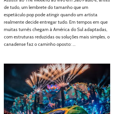
Assistir ao The Weeknd ao vivo em São Paulo é, antes
|
Show
de tudo, um lembrete do tamanho que um
de
espetáculo pop pode atingir quando um artista
The
realmente decide entregar tudo. Em tempos em que
Weeknd
em
muitas turnês chegam à América do Sul adaptadas,
São
com estruturas reduzidas ou soluções mais simples, o
Paulo
comprova
canadense faz o caminho oposto: …
sua
força
como
gigante
do
pop
global