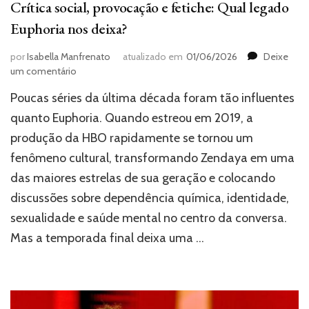
Crítica social, provocação e fetiche: Qual legado
Euphoria nos deixa?
por
Isabella Manfrenato
atualizado em
01/06/2026
Deixe
em
um comentário
Crítica
Poucas séries da última década foram tão influentes
social,
provocação
quanto Euphoria. Quando estreou em 2019, a
e
produção da HBO rapidamente se tornou um
fetiche:
fenômeno cultural, transformando Zendaya em uma
Qual
legado
das maiores estrelas de sua geração e colocando
Euphoria
discussões sobre dependência química, identidade,
nos
deixa?
sexualidade e saúde mental no centro da conversa.
Mas a temporada final deixa uma …