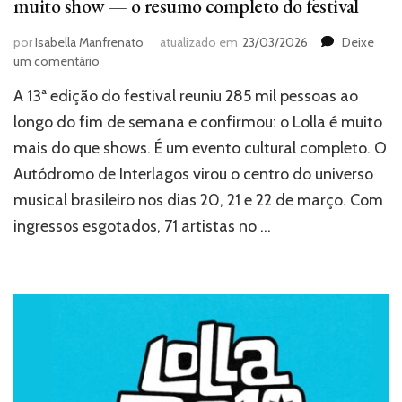
muito show — o resumo completo do festival
por
Isabella Manfrenato
atualizado em
23/03/2026
Deixe
em
um comentário
Lollapalooza
A 13ª edição do festival reuniu 285 mil pessoas ao
2026:
leques,
longo do fim de semana e confirmou: o Lolla é muito
polêmica,
mais do que shows. É um evento cultural completo. O
lágrimas
Autódromo de Interlagos virou o centro do universo
e
muito
musical brasileiro nos dias 20, 21 e 22 de março. Com
show
ingressos esgotados, 71 artistas no …
—
o
resumo
completo
do
festival