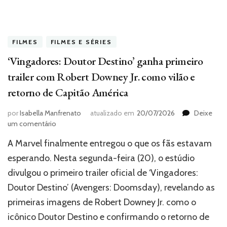
FILMES
FILMES E SÉRIES
‘Vingadores: Doutor Destino’ ganha primeiro
trailer com Robert Downey Jr. como vilão e
retorno de Capitão América
por
Isabella Manfrenato
atualizado em
20/07/2026
Deixe
em
um comentário
‘Vingadores:
A Marvel finalmente entregou o que os fãs estavam
Doutor
Destino’
esperando. Nesta segunda-feira (20), o estúdio
ganha
divulgou o primeiro trailer oficial de ‘Vingadores:
primeiro
Doutor Destino’ (Avengers: Doomsday), revelando as
trailer
com
primeiras imagens de Robert Downey Jr. como o
Robert
icônico Doutor Destino e confirmando o retorno de
Downey