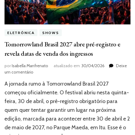
ELETRÔNICA
SHOWS
Tomorrowland Brasil 2027 abre pré-registro e
revela datas de venda dos ingressos
por
Isabella Manfrenato
atualizado em
30/04/2026
Deixe
em
um comentário
Tomorrowland
A jornada rumo à Tomorrowland Brasil 2027
Brasil
2027
começou oficialmente. O festival abriu nesta quinta-
abre
feira, 30 de abril, o pré-registro obrigatório para
pré-
quem quer tentar garantir um lugar na próxima
registro
e
edição, marcada para acontecer entre 30 de abril e 2
revela
de maio de 2027, no Parque Maeda, em Itu. Esse é o
datas
de