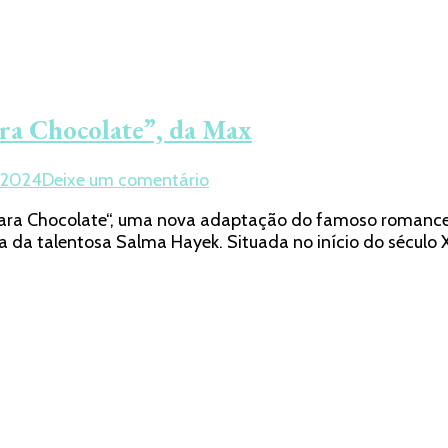
ra Chocolate”, da Max
em
/2024
Deixe um comentário
O
Para Chocolate“, uma nova adaptação do famoso romance
que
 da talentosa Salma Hayek. Situada no início do século 
esperar
da
série
“Como
Água
Para
Chocolate”,
da
Max