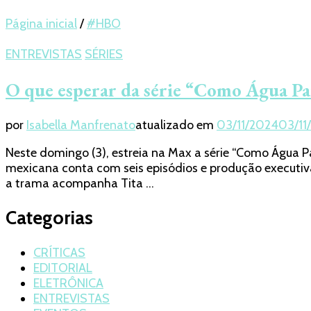
Página inicial
/
#HBO
ENTREVISTAS
SÉRIES
O que esperar da série “Como Água Pa
por
Isabella Manfrenato
atualizado em
03/11/2024
03/11
Neste domingo (3), estreia na Max a série “Como Água 
mexicana conta com seis episódios e produção executiva
a trama acompanha Tita …
Categorias
CRÍTICAS
EDITORIAL
ELETRÔNICA
ENTREVISTAS