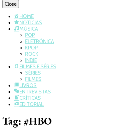
Close
HOME
NOTÍCIAS
MÚSICA
POP
ELETRÔNICA
KPOP
ROCK
INDIE
FILMES E SÉRIES
SÉRIES
FILMES
LIVROS
ENTREVISTAS
CRÍTICAS
EDITORIAL
Tag:
#HBO