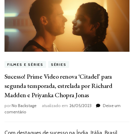
FILMES E SÉRIES
SÉRIES
Sucesso! Prime Video renova ‘Citadel’ para
segunda temporada, estrelada por Richard
Madden e Priyanka Chopra Jonas
por
No Backstage
atualizado em
26/05/2023
Deixe um
em
comentário
Sucesso!
Prime
Video
Com destaques de sucesso na Índia, Itália, Brasil,