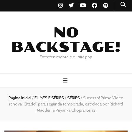
NO
BACKSTAGE!
Entretenimento e cultura pop
Página inicial
/
FILMES E SÉRIES
/
SÉRIES
/
Sucesso! Prime Video
renova ‘Citadel’ para segunda temporada, estrelada por Richard
Madden e Priyanka Chopra Jonas