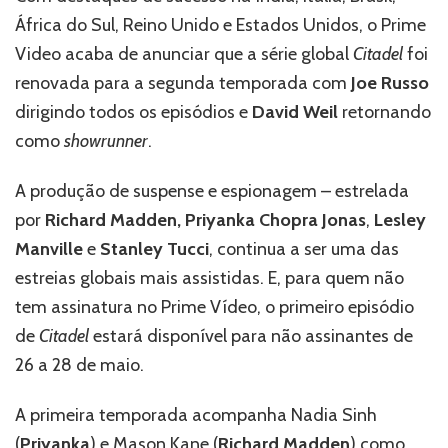
renova
África do Sul, Reino Unido e Estados Unidos, o Prime
‘Citadel’
para
Video acaba de anunciar que a série global
Citadel
foi
segunda
renovada para a segunda temporada com
Joe Russo
temporada,
dirigindo todos os episódios e
David Weil
retornando
estrelada
por
como
showrunner
.
Richard
Madden
A produção de suspense e espionagem – estrelada
e
por
Richard Madden, Priyanka Chopra Jonas
,
Lesley
Priyanka
Chopra
Manville
e
Stanley Tucci
, continua a ser uma das
Jonas
estreias globais mais assistidas. E, para quem não
tem assinatura no Prime Vídeo, o primeiro episódio
de
Citadel
estará disponível para não assinantes de
26 a 28 de maio.
A primeira temporada acompanha Nadia Sinh
(
Priyanka
) e Mason Kane (
Richard Madden
) como