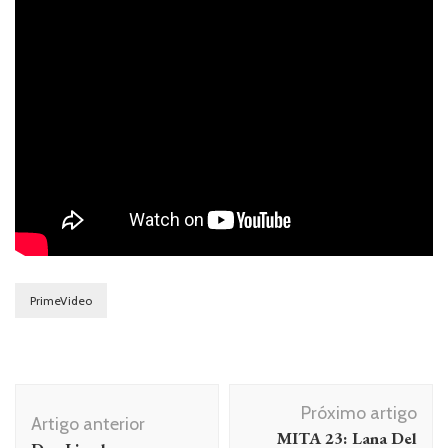
PrimeVideo
Navegação
Próximo artigo
de
Artigo anterior
MITA 23: Lana Del