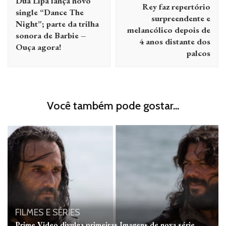
Dua Lipa lança novo
post
Rey faz repertório
single “Dance The
surpreendente e
Night”; parte da trilha
melancólico depois de
sonora de Barbie –
4 anos distante dos
Ouça agora!
palcos
Você também pode gostar...
FILMES E SÉRIES
Prime Video divulga primeiras Imagens de nova série