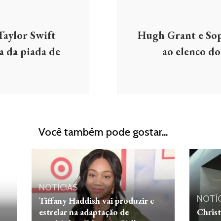
Taylor Swift
Hugh Grant e Soph
a da piada de
ao elenco d
Você também pode gostar...
NOTÍCIAS
NOTÍ
Tiffany Haddish vai produzir e
estrelar na adaptação de
Christ