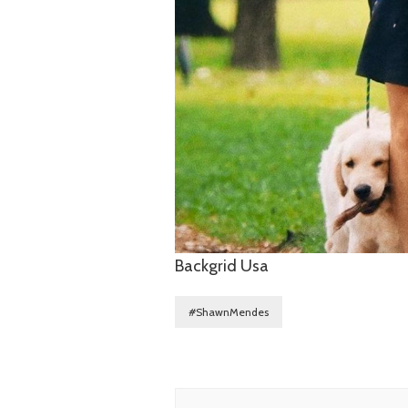
Backgrid Usa
#ShawnMendes
Navegação