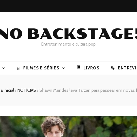
NO BACKSTAGE
Entretenimento e cultura pop
FILMES E SÉRIES
LIVROS
ENTREVI
a inicial
/
NOTÍCIAS
/
Shawn Mendes leva Tarzan para passear em novas 