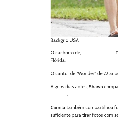
Backgrid USA
O cachorro de
Shawn Mendes
T
Flórida.
O cantor de “Wonder” de 22 anos
Alguns dias antes,
Shawn
compar
Cabello
.
Camila
também compartilhou fo
suficiente para tirar fotos com s