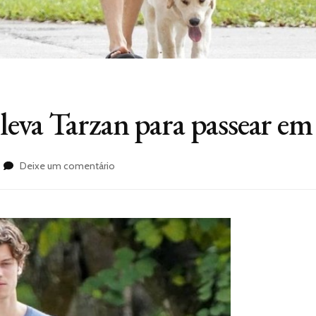
va Tarzan para passear em 
em
Deixe um comentário
Shawn
Mendes
leva
Tarzan
para
passear
em
novas
fotos