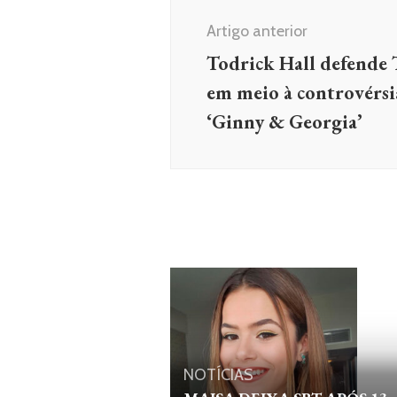
de
Artigo anterior
post
Todrick Hall defende 
em meio à controvérsi
‘Ginny & Georgia’
NOTÍCIAS