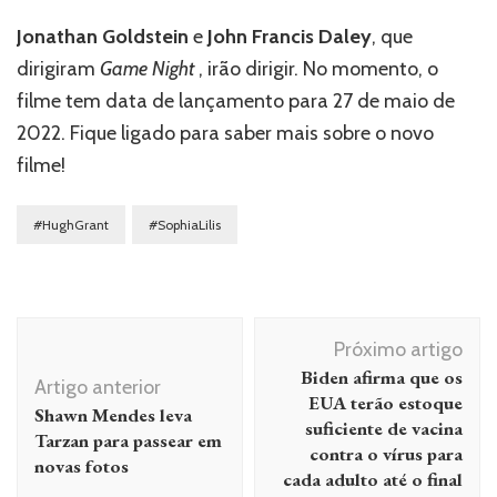
Jonathan Goldstein
e
John Francis Daley
, que
dirigiram
Game Night
, irão dirigir. No momento, o
filme tem data de lançamento para 27 de maio de
2022. Fique ligado para saber mais sobre o novo
filme!
#HughGrant
#SophiaLilis
Navegação
Próximo artigo
de
Biden afirma que os
Artigo anterior
post
EUA terão estoque
Shawn Mendes leva
suficiente de vacina
Tarzan para passear em
contra o vírus para
novas fotos
cada adulto até o final