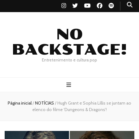
NO
BACKSTAGE!
Entretenimento e cultura pop
Página inicial
/
NOTÍCIAS
/
Hugh Grant e Sophia Lillis se juntam ao
elenco do filme ‘Dungeons & Dragons’!