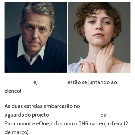
Sophia
Lillis
se
juntam
ao
elenco
do
filme
‘Dungeons
&
Dragons’!
Hugh Grant
e
Sophia Lillis
estão se juntando ao
elenco!
As duas estrelas embarcarão no
aguardado projeto
Dungeons & Dragons
da
Paramount e eOne, informou o
THR
na terça-feira (2
de março).