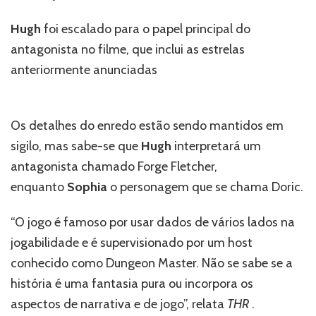
Hugh
foi escalado para o papel principal do
antagonista no filme, que inclui as estrelas
anteriormente anunciadas
Chris Pine
,
Michelle
Rodriguez
,
Justice Smith
e
Regé-Jean Page
.
Os detalhes do enredo estão sendo mantidos em
sigilo, mas sabe-se que
Hugh
interpretará um
antagonista chamado Forge Fletcher,
enquanto
Sophia
o personagem que se chama Doric.
“O jogo é famoso por usar dados de vários lados na
jogabilidade e é supervisionado por um host
conhecido como Dungeon Master. Não se sabe se a
história é uma fantasia pura ou incorpora os
aspectos de narrativa e de jogo”, relata
THR
.