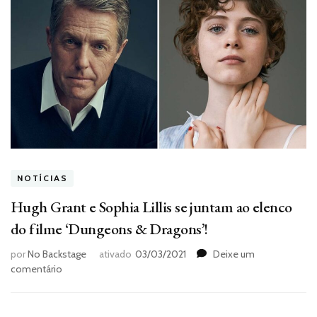
NOTÍCIAS
Hugh Grant e Sophia Lillis se juntam ao elenco
do filme ‘Dungeons & Dragons’!
por
No Backstage
ativado
03/03/2021
Deixe um
em
comentário
Hugh
Grant
e