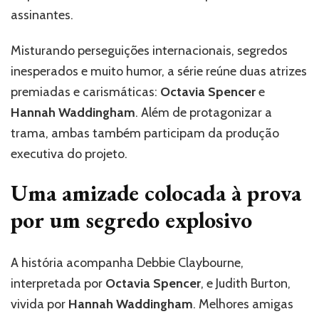
de
assinantes.
ação
com
Misturando perseguições internacionais, segredos
Octavia
Spencer
inesperados e muito humor, a série reúne duas atrizes
e
premiadas e carismáticas:
Octavia Spencer
e
Hannah
Waddingham
Hannah Waddingham
. Além de protagonizar a
trama, ambas também participam da produção
executiva do projeto.
Uma amizade colocada à prova
por um segredo explosivo
A história acompanha Debbie Claybourne,
interpretada por
Octavia Spencer
, e Judith Burton,
vivida por
Hannah Waddingham
. Melhores amigas