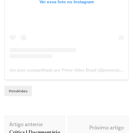
Ver essa foto no Instagram
Um post compartilhado por Prime Video Brasil (@primevideobr)
PrimeVideo
Navegação
Artigo anterior
de
Próximo artigo
Crítica | Documentário