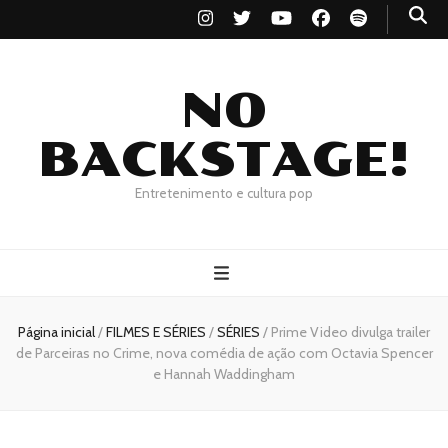
NO
BACKSTAGE!
Entretenimento e cultura pop
Página inicial
/
FILMES E SÉRIES
/
SÉRIES
/
Prime Video divulga trailer
de Parceiras no Crime, nova comédia de ação com Octavia Spencer
e Hannah Waddingham