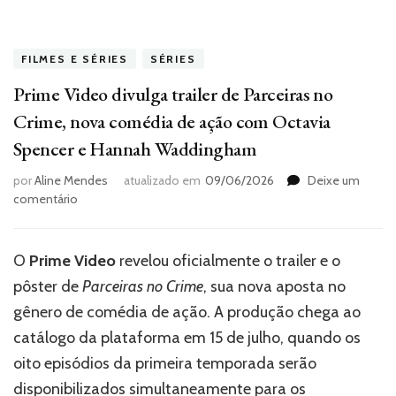
FILMES E SÉRIES
SÉRIES
Prime Video divulga trailer de Parceiras no
Crime, nova comédia de ação com Octavia
Spencer e Hannah Waddingham
por
Aline Mendes
atualizado em
09/06/2026
Deixe um
em
comentário
Prime
Video
divulga
O
Prime Video
revelou oficialmente o trailer e o
trailer
pôster de
Parceiras no Crime
, sua nova aposta no
de
Parceiras
gênero de comédia de ação. A produção chega ao
no
catálogo da plataforma em 15 de julho, quando os
Crime,
oito episódios da primeira temporada serão
nova
comédia
disponibilizados simultaneamente para os