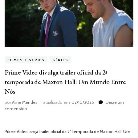
FILMES E SÉRIES
SÉRIES
Prime Video divulga trailer oficial da 2ª
temporada de Maxton Hall: Um Mundo Entre
Nós
por
Aline Mendes
atualizado em
02/10/2025
Deixe um
em
comentário
Prime
Video
divulga
Prime Video lança trailer oficial da 2ª temporada de Maxton Hall: Um
trailer