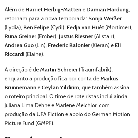
Além de
Harriet Herbig-Matten
e
Damian Hardung
,
retornam para a nova temporada:
Sonja Weißer
(Lydia),
Ben Felipe
(Cyril),
Fedja van Huêt
(Mortimer),
Runa Greine
r (Ember),
Justus Riesner
(Alistair),
Andrea Guo
(Lin),
Frederic Balonier
(Kieran) e
Eli
Riccardi
(Elaine).
A direção é de
Martin Schreier
(Traumfabrik),
enquanto a produção fica por conta de
Markus
Brunnemann
e
Ceylan Yildirim
, que também assina
o roteiro principal. O time de roteiristas inclui ainda
Juliana Lima Dehne e Marlene Melchior, com
produção da UFA Fiction e apoio do German Motion
Picture Fund (GMPF).