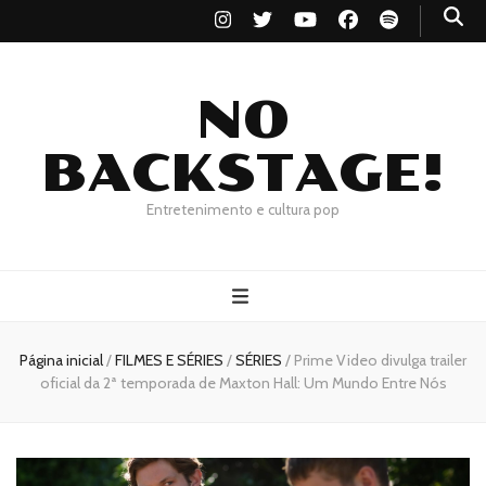
NO
BACKSTAGE!
Entretenimento e cultura pop
Página inicial
/
FILMES E SÉRIES
/
SÉRIES
/
Prime Video divulga trailer
oficial da 2ª temporada de Maxton Hall: Um Mundo Entre Nós