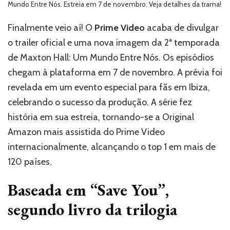
oficial
Mundo Entre Nós. Estreia em 7 de novembro. Veja detalhes da trama!
da
2ª
Finalmente veio aí! O
Prime Video
acaba de divulgar
temporada
o trailer oficial e uma nova imagem da 2ª temporada
de Maxton
de Maxton Hall: Um Mundo Entre Nós. Os episódios
Hall:
Um
chegam à plataforma em 7 de novembro. A prévia foi
Mundo
revelada em um evento especial para fãs em Ibiza,
Entre
celebrando o sucesso da produção. A série fez
Nós
história em sua estreia, tornando-se a Original
Amazon mais assistida do Prime Video
internacionalmente, alcançando o top 1 em mais de
120 países.
Baseada em “Save You”,
segundo livro da trilogia