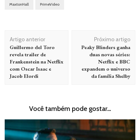
MaxtonHall
PrimeVideo
Navegação
Artigo anterior
Próximo artigo
de
Guillermo del Toro
Peaky Blinders ganha
post
revela trailer de
duas novas séries:
Frankenstein na Netflix
Netflix e BBC
com Oscar Isaac e
expandem o universo
Jacob Elordi
da família Shelby
Você também pode gostar...