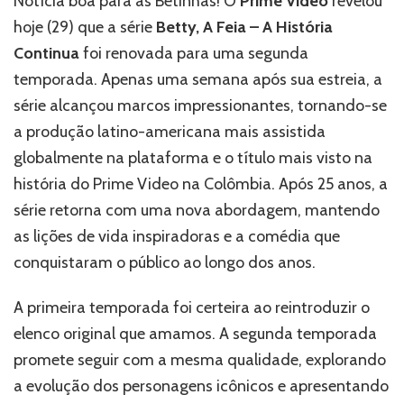
Notícia boa para as Betinhas! O
Prime Video
revelou
nova
hoje (29) que a série
Betty, A Feia – A História
temporada
de
Continua
foi renovada para uma segunda
‘Betty,
temporada. Apenas uma semana após sua estreia, a
A
série alcançou marcos impressionantes, tornando-se
Feia
–
a produção latino-americana mais assistida
A
globalmente na plataforma e o título mais visto na
História
história do Prime Video na Colômbia. Após 25 anos, a
Continua’
série retorna com uma nova abordagem, mantendo
as lições de vida inspiradoras e a comédia que
conquistaram o público ao longo dos anos.
A primeira temporada foi certeira ao reintroduzir o
elenco original que amamos. A segunda temporada
promete seguir com a mesma qualidade, explorando
a evolução dos personagens icônicos e apresentando