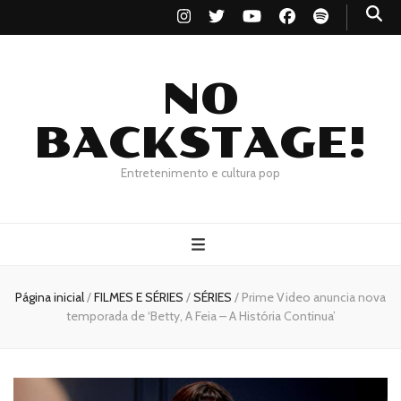
NO
BACKSTAGE!
Entretenimento e cultura pop
Página inicial
/
FILMES E SÉRIES
/
SÉRIES
/
Prime Video anuncia nova
temporada de ‘Betty, A Feia – A História Continua’