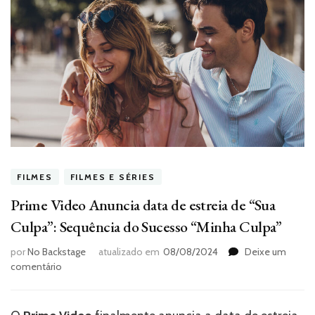
FILMES
FILMES E SÉRIES
Prime Video Anuncia data de estreia de “Sua
Culpa”: Sequência do Sucesso “Minha Culpa”
por
No Backstage
atualizado em
08/08/2024
Deixe um
em
comentário
Prime
Video
Anuncia