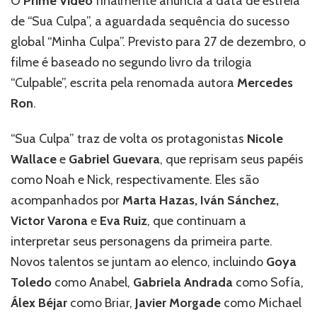
O
Prime Video
finalmente anuncia a data de estreia
data
de “Sua Culpa”, a aguardada sequência do sucesso
de
estreia
global “Minha Culpa”. Previsto para 27 de dezembro, o
de
filme é baseado no segundo livro da trilogia
“Sua
“Culpable”, escrita pela renomada autora
Mercedes
Culpa”:
Sequência
Ron
.
do
Sucesso
“Sua Culpa” traz de volta os protagonistas
Nicole
“Minha
Wallace
e
Gabriel Guevara
, que reprisam seus papéis
Culpa”
como Noah e Nick, respectivamente. Eles são
acompanhados por
Marta Hazas, Iván Sánchez,
Victor Varona
e
Eva Ruiz
, que continuam a
interpretar seus personagens da primeira parte.
Novos talentos se juntam ao elenco, incluindo
Goya
Toledo
como Anabel,
Gabriela Andrada
como Sofía,
Álex Béjar
como Briar,
Javier Morgade
como Michael