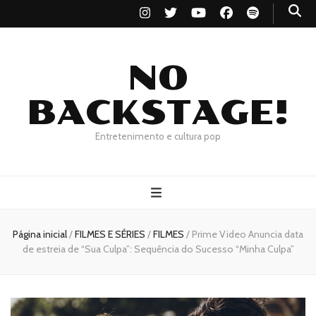
NO
BACKSTAGE!
Entretenimento e cultura pop
Página inicial
/
FILMES E SÉRIES
/
FILMES
/
Prime Video Anuncia data
de estreia de “Sua Culpa”: Sequência do Sucesso “Minha Culpa”