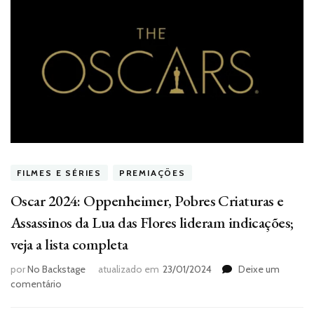
FILMES E SÉRIES
PREMIAÇÕES
Oscar 2024: Oppenheimer, Pobres Criaturas e
Assassinos da Lua das Flores lideram indicações;
veja a lista completa
por
No Backstage
atualizado em
23/01/2024
Deixe um
em
comentário
Oscar
2024: