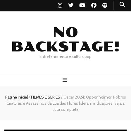
NO
BACKSTAGE!
Entretenimento e cultura pop
Página inicial
/
FILMES E SÉRIES
/
Oscar 2024: Oppenheimer, Pobres
Criaturas e Assassinos da Lua das Flores lideram indicações; veja a
lista completa