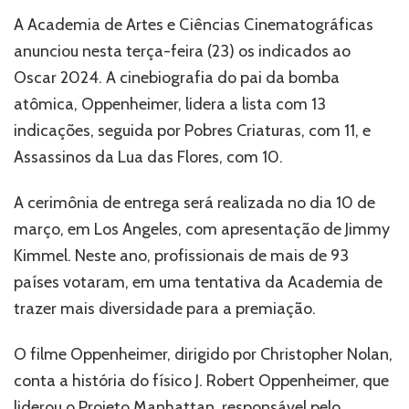
Oppenheimer,
A Academia de Artes e Ciências Cinematográficas
Pobres
anunciou nesta terça-feira (23) os indicados ao
Criaturas
e
Oscar 2024. A cinebiografia do pai da bomba
Assassinos
atômica, Oppenheimer, lidera a lista com 13
da
indicações, seguida por Pobres Criaturas, com 11, e
Lua
das
Assassinos da Lua das Flores, com 10.
Flores
lideram
A cerimônia de entrega será realizada no dia 10 de
indicações;
março, em Los Angeles, com apresentação de Jimmy
veja
a
Kimmel. Neste ano, profissionais de mais de 93
lista
países votaram, em uma tentativa da Academia de
completa
trazer mais diversidade para a premiação.
O filme Oppenheimer, dirigido por Christopher Nolan,
conta a história do físico J. Robert Oppenheimer, que
liderou o Projeto Manhattan, responsável pelo