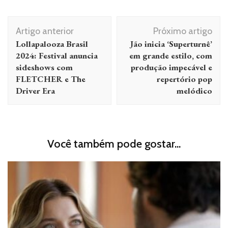
Navegação
Artigo anterior
Próximo artigo
de
Lollapalooza Brasil
Jão inicia ‘Superturnê’
post
2024: Festival anuncia
em grande estilo, com
sideshows com
produção impecável e
FLETCHER e The
repertório pop
Driver Era
melódico
Você também pode gostar...