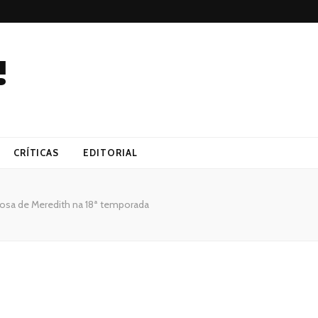
!
CRÍTICAS
EDITORIAL
rosa de Meredith na 18ª temporada