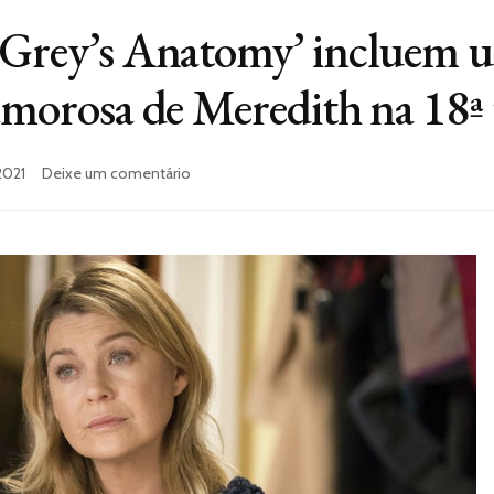
 ‘Grey’s Anatomy’ incluem
 amorosa de Meredith na 18
2021
Deixe um comentário
em
Novas
fotos
de
‘Grey’s
Anatomy’
incluem
um
enorme
spoiler
da
vida
amorosa
de