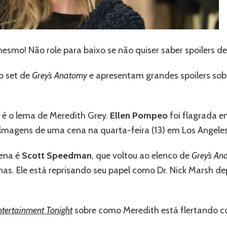
Meredith
na
18ª
temporada
mesmo! Não role para baixo se não quiser saber spoilers d
o set de
Grey’s Anatomy
e apresentam grandes spoilers sobr
e é o lema de Meredith Grey.
Ellen Pompeo
foi flagrada 
ilmagens de uma cena na quarta-feira (13) em Los Angeles
ena é
Scott Speedman
, que voltou ao elenco de
Grey’s A
. Ele está reprisando seu papel como Dr. Nick Marsh de
ntertainment Tonight
sobre como Meredith está flertando c