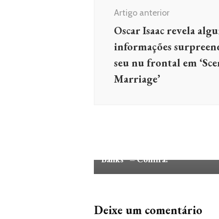
de
Artigo anterior
post
Oscar Isaac revela alg
informações surpreen
seu nu frontal em ‘Sc
Marriage’
FILMES E SÉRIES
SÉRIES
A Poguelândia está de volta no
trailer da 3ª temporada de ”Out
Banks” – Confira!
Deixe um comentário