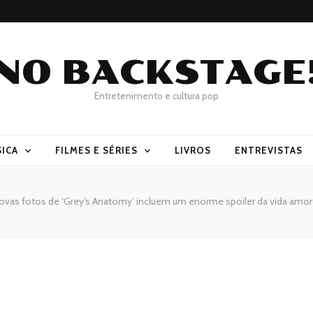
NO BACKSTAGE
Entretenimento e cultura pop
ICA
FILMES E SÉRIES
LIVROS
ENTREVISTAS
ovas fotos de ‘Grey’s Anatomy’ incluem um enorme spoiler da vida amo