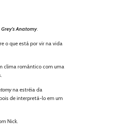
e
Grey’s Anatomy
.
e o que está por vir na vida
em clima romântico com uma
.
natomy
na estréia da
pois de interpretá-lo em um
om Nick.