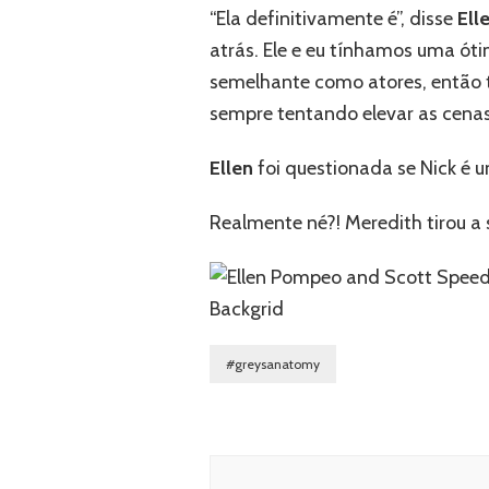
“Ela definitivamente é”, disse
Ell
atrás. Ele e eu tínhamos uma ót
semelhante como atores, então
sempre tentando elevar as cenas 
Ellen
foi questionada se Nick é u
Realmente né?! Meredith tirou a
Backgrid
#greysanatomy
Navegação