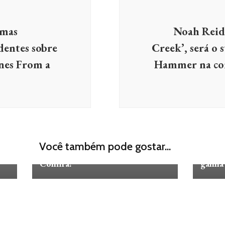
umas
Noah Reid, 
dentes sobre
Creek’, será o
enes From a
Hammer na co
FILMES E SÉRIES
FILME
Trilogia ‘Rua do Medo’ ganha
O Coro
Você também pode gostar...
er
teaser, data de estreia e Pôster –
estrel
Confira!
ganha 