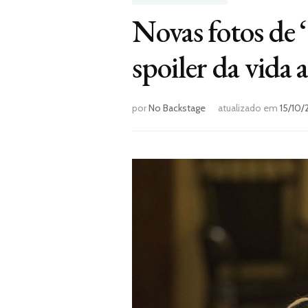
Novas fotos de
spoiler da vida
por
No Backstage
atualizado em
15/10/