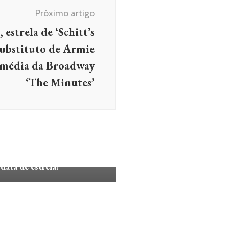
Próximo artigo
estrela de ‘Schitt’s
 substituto de Armie
média da Broadway
‘The Minutes’
S E SÉRIES
SÉRIES
: Sucesso, Aqui vou eu”
ado por Gabriella Di Grecco;
data de estreia!