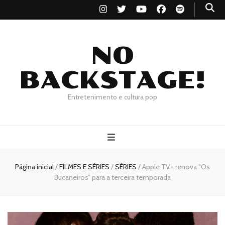
NO
BACKSTAGE!
Entretenimento e cultura pop
Página inicial
/
FILMES E SÉRIES
/
SÉRIES
/
Apple TV+ renova “Os
Bucaneiros” para a terceira temporada