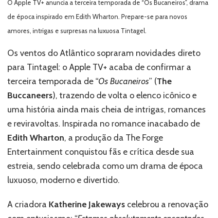
O Apple TV+ anuncia a terceira temporada de “Os Bucaneiros”, drama
“Os
Bucaneiros”
de época inspirado em Edith Wharton. Prepare-se para novos
para
amores, intrigas e surpresas na luxuosa Tintagel.
a
terceira
Os ventos do Atlântico sopraram novidades direto
temporada
para Tintagel: o Apple TV+ acaba de confirmar a
terceira temporada de “
Os Bucaneiros
” (
The
Buccaneers
), trazendo de volta o elenco icônico e
uma história ainda mais cheia de intrigas, romances
e reviravoltas. Inspirada no romance inacabado de
Edith Wharton
, a produção da The Forge
Entertainment conquistou fãs e crítica desde sua
estreia, sendo celebrada como um drama de época
luxuoso, moderno e divertido.
A criadora
Katherine Jakeways
celebrou a renovação