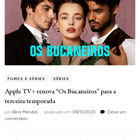
FILMES E SÉRIES
SÉRIES
Apple TV+ renova “Os Bucaneiros” para a
terceira temporada
por
Aline Mendes
atualizado em
08/10/2025
Deixe um
em
comentário
Apple
TV+
renova