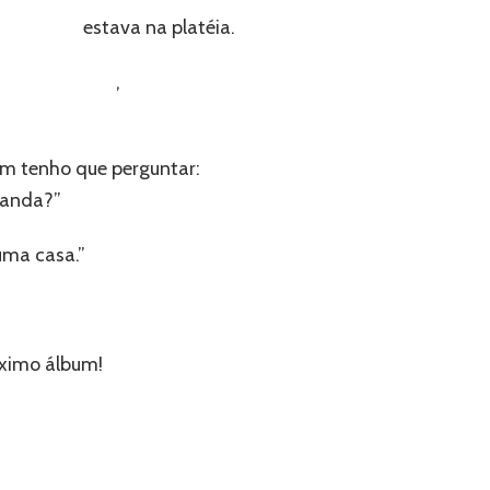
vin Jonas
estava na platéia.
onas Brothers
,
m tenho que perguntar:
banda?”
uma casa.”
óximo álbum!