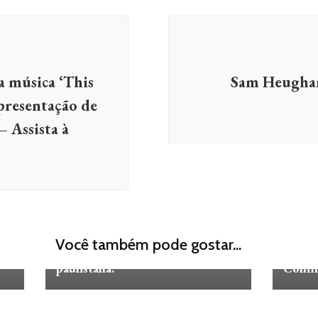
a música ‘This
Sam Heughan
apresentação de
– Assista à
NOTÍCIAS
NOTÍ
Morando no Brasil, Jorge Lopez
ALERT
Você também pode gostar...
 na
aproveita à gastronomia
Hollan
paulistana.
Confir