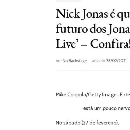
Nick Jonas é qu
futuro dos Jona
Live’ – Confira
por
No Backstage
ativado
28/02/2021
Mike Coppola/Getty Images Ent
Kevin Jonas
está um pouco nervo
No sábado (27 de fevereiro),
Nick