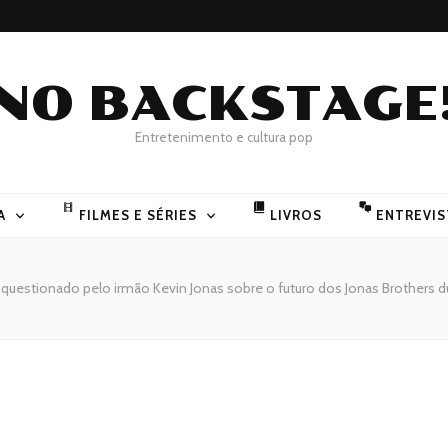
NO BACKSTAGE
Entretenimento e cultura pop
A
FILMES E SÉRIES
LIVROS
ENTREVIS
 questionado pelo irmão Kevin Jonas sobre o futuro dos Jonas Brothers dur