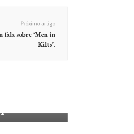
Próximo artigo
 fala sobre ‘Men in
Kilts’.
CIAS
A CASAL? Zendaya e Tom
d são vistos aos beijos –
a!