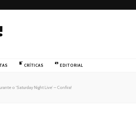
!
TAS
CRÍTICAS
EDITORIAL
ante o ‘Saturday Night Live’ – Confira!