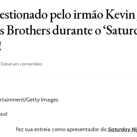
estionado pelo irmão Kevin 
s Brothers durante o ‘Satu
!
em
Deixe um comentário
Nick
Jonas
é
questionado
pelo
ertainment/Getty Images
irmão
Kevin
so!
Jonas
sobre
o
 Jonas
fez sua estreia como apresentador do
Saturday Ni
futuro