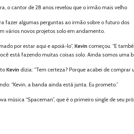
dos
a, o cantor de 28 anos revelou que o irmão mais velho
Ke
Jonas
Brothers
ra fazer algumas perguntas ao irmão sobre o futuro dos
J
durante
o
m vários novos projetos solo em andamento.
‘Saturday
Night
ado por estar aqui e apoiá-lo”,
Kevin
começou. “E també
Live’
–
ocê está fazendo muitas coisas solo. Ainda somos uma 
Confira!
to
Kevin
dizia: “Tem certeza? Porque acabei de comprar 
do: “Kevin, a banda ainda está junta. Eu prometo.”
va música “Spaceman”, que é o primeiro single de seu pr