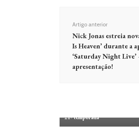
Navegação
de
Artigo anterior
post
Nick Jonas estreia nov
Is Heaven’ durante a 
‘Saturday Night Live’ 
apresentação!
NOTÍCIAS
Ariana Grande entra em ‘The
Voice’, substituindo Nick Jonas
21ª temporada