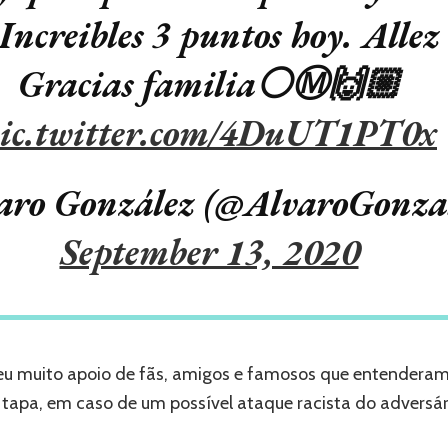
 Increibles 3 puntos hoy. Alle
Gracias familia⚪️Ⓜ️🙌🏼
ic.twitter.com/4DuUT1PT0x
aro González (@AlvaroGonza
September 13, 2020
eu muito apoio de fãs, amigos e famosos que entenderam 
tapa, em caso de um possível ataque racista do adversár