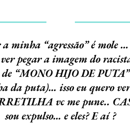
a minha “agressão” é mole …
 ver pegar a imagem do racist
 de “MONO HIJO DE PUTA” 
lha da puta)… isso eu quero ver
ARRETILHA vc me pune.. C
sou expulso… e eles? E aí ?