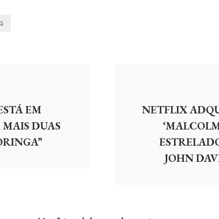
G
ESTÁ EM
NETFLIX ADQU
 MAIS DUAS
‘MALCOLM 
ORINGA”
ESTRELADO
JOHN DAV
NOTÍCIAS
NOTÍ
Nicola Coughlan rebate no
Twitter apresentadora que a
Daisy 