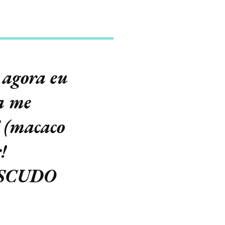
 agora eu
a me
(macaco
!
ASCUDO