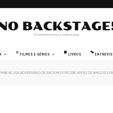
NO BACKSTAGE
Entretenimento e cultura pop
A
FILMES E SÉRIES
LIVROS
ENTREVIS
YMAR ACUSA ADVERSÁRIO DE RACISMO E RECEBE APOIO DE AMIGOS E F