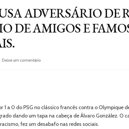
SA ADVERSÁRIO DE 
IO DE AMIGOS E FAMO
IS.
em
Deixe um comentário
NEYMAR
ACUSA
ADVERSÁRIO
DE
RACISMO
E
RECEBE
or 1 a 0 do PSG no clássico francês contra o Olympique d
APOIO
DE
agrado dando um tapa na cabeça de Álvaro González. O c
AMIGOS
racismo, fez um desabafo nas redes sociais.
E