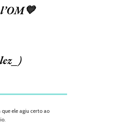
z l’OM💙
lez_)
que ele agiu certo ao
io.