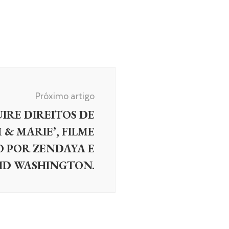
Próximo artigo
IRE DIREITOS DE
& MARIE’, FILME
 POR ZENDAYA E
ID WASHINGTON.
CIAS
Edgar-Jones e Tom Varey se