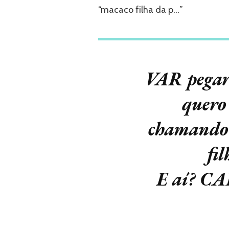
“macaco filha da p…”
VAR pegar 
quero
chamando
fi
E aí? C