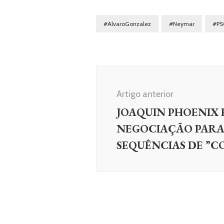
#AlvaroGonzalez
#Neymar
#PS
Navegação
de
Artigo anterior
post
JOAQUIN PHOENIX 
NEGOCIAÇÃO PARA
SEQUÊNCIAS DE ”C
NOTÍCIAS
Produtores confirmam que
produção de ‘Rust’ com Alec
Baldwin foi interrompida por