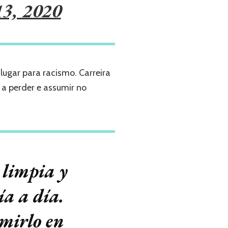
13, 2020
ugar para racismo. Carreira
a perder e assumir no
 limpia y
ía a día.
umirlo en