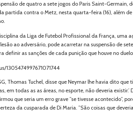
pensão de quatro a sete jogos do Paris Saint-Germain, 
a da partida contra o Metz, nesta quarta-feira (16), além 
o.
ciplina da Liga de Futebol Profissional da França, uma 
lesão ao adversário, pode acarretar na suspensão de sete
ra definir as sanções de cada punição que houve no duelo
atus/1305474997671071744
PSG, Thomas Tuchel, disse que Neymar lhe havia dito que 
 em todas as as áreas, no esporte, não deveria existir.’ Di
firmou que seria um erro grave ”se tivesse acontecido”, po
erteza da cusparada de Di Maria. ”São coisas que dever