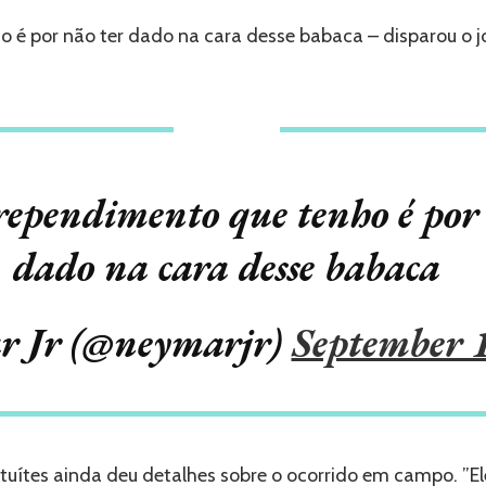
FAMOSOS
 é por não ter dado na cara desse babaca – disparou o j
NAS
REDES
SOCIAIS.
rependimento que tenho é por 
dado na cara desse babaca
 Jr (@neymarjr)
September 
tuítes ainda deu detalhes sobre o ocorrido em campo. ”E