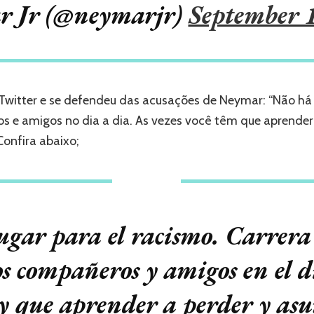
 Jr (@neymarjr)
September 
witter e se defendeu das acusações de Neymar: “Não há l
 e amigos no dia a dia. As vezes você têm que aprender 
Confira abaixo;
lugar para el racismo. Carrera
 compañeros y amigos en el d
y que aprender a perder y as