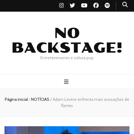
NO
BACKSTAGE!
Entretenimento e cultura pop
Página inicial
/
NOTÍCIAS
/
Adam Levine enfrenta mais acusações de
flertes