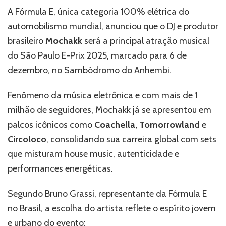
Paulo
A Fórmula E, única categoria 100% elétrica do
E-
automobilismo mundial, anunciou que o DJ e produtor
Prix
brasileiro
Mochakk
será a principal atração musical
2025
no
do São Paulo E-Prix 2025, marcado para 6 de
Sambódromo
dezembro, no Sambódromo do Anhembi.
do
Anhembi
Fenômeno da música eletrônica e com mais de 1
milhão de seguidores, Mochakk já se apresentou em
palcos icônicos como
Coachella, Tomorrowland
e
Circoloco
, consolidando sua carreira global com sets
que misturam house music, autenticidade e
performances energéticas.
Segundo Bruno Grassi, representante da Fórmula E
no Brasil, a escolha do artista reflete o espírito jovem
e urbano do evento: