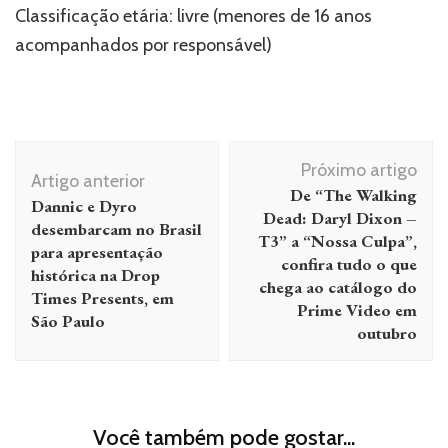
Classificação etária: livre (menores de 16 anos
acompanhados por responsável)
Navegação
Próximo artigo
de
Artigo anterior
De “The Walking
Dannic e Dyro
post
Dead: Daryl Dixon –
desembarcam no Brasil
T3” a “Nossa Culpa”,
para apresentação
confira tudo o que
histórica na Drop
chega ao catálogo do
Times Presents, em
Prime Video em
São Paulo
outubro
Você também pode gostar...