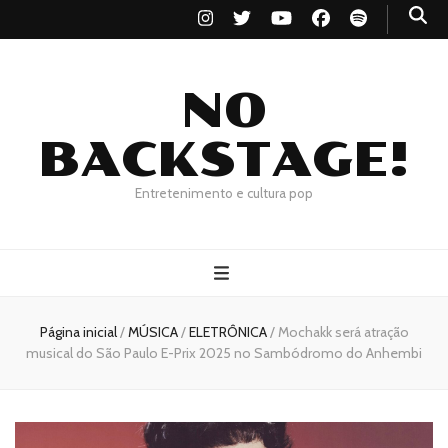
NO
BACKSTAGE!
Entretenimento e cultura pop
Página inicial
/
MÚSICA
/
ELETRÔNICA
/
Mochakk será atração
musical do São Paulo E-Prix 2025 no Sambódromo do Anhembi