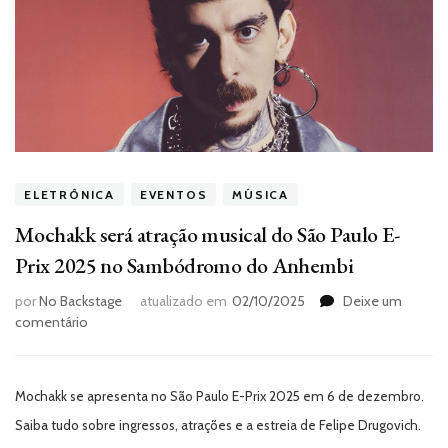
ELETRÔNICA
EVENTOS
MÚSICA
Mochakk será atração musical do São Paulo E-
Prix 2025 no Sambódromo do Anhembi
por
No Backstage
atualizado em
02/10/2025
Deixe um
em
comentário
Mochakk
será
atração
Mochakk se apresenta no São Paulo E-Prix 2025 em 6 de dezembro.
musical
do
Saiba tudo sobre ingressos, atrações e a estreia de Felipe Drugovich.
São