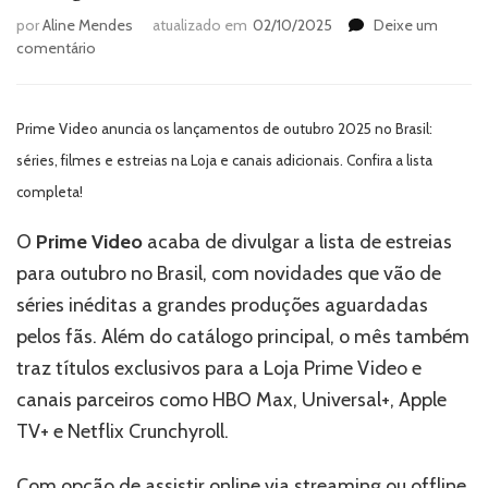
por
Aline Mendes
atualizado em
02/10/2025
Deixe um
em
comentário
De
“The
Walking
Prime Video anuncia os lançamentos de outubro 2025 no Brasil:
Dead:
Daryl
séries, filmes e estreias na Loja e canais adicionais. Confira a lista
Dixon
completa!
–
T3”
O
Prime Video
acaba de divulgar a lista de estreias
a
para outubro no Brasil, com novidades que vão de
“Nossa
Culpa”,
séries inéditas a grandes produções aguardadas
confira
pelos fãs. Além do catálogo principal, o mês também
tudo
traz títulos exclusivos para a Loja Prime Video e
o
que
canais parceiros como HBO Max, Universal+, Apple
chega
TV+ e Netflix Crunchyroll.
ao
catálogo
do
Com opção de assistir online via streaming ou offline