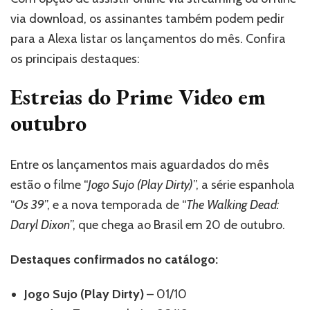
Prime
via download, os assinantes também podem pedir
Video
para a Alexa listar os lançamentos do mês. Confira
em
outubro
os principais destaques:
Estreias do Prime Video em
outubro
Entre os lançamentos mais aguardados do mês
estão o filme “
Jogo Sujo (Play Dirty)
”, a série espanhola
“
Os 39
”, e a nova temporada de “
The Walking Dead:
Daryl Dixon
”, que chega ao Brasil em 20 de outubro.
Destaques confirmados no catálogo:
Jogo Sujo (Play Dirty)
– 01/10