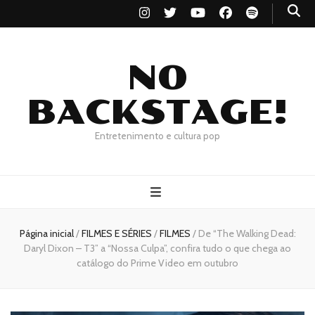
NO
BACKSTAGE!
Entretenimento e cultura pop
Página inicial
/
FILMES E SÉRIES
/
FILMES
/
De “The Walking Dead:
Daryl Dixon – T3” a “Nossa Culpa”, confira tudo o que chega ao
catálogo do Prime Video em outubro