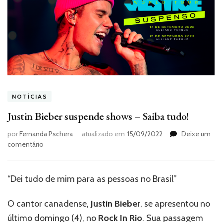
NOTÍCIAS
Justin Bieber suspende shows – Saiba tudo!
por
Fernanda Pschera
atualizado em
15/09/2022
Deixe um
em
comentário
Justin
Bieber
suspende
“Dei tudo de mim para as pessoas no Brasil”
shows
–
O cantor canadense,
Justin Bieber
, se apresentou no
Saiba
tudo!
último domingo (4), no
Rock In Rio
. Sua passagem