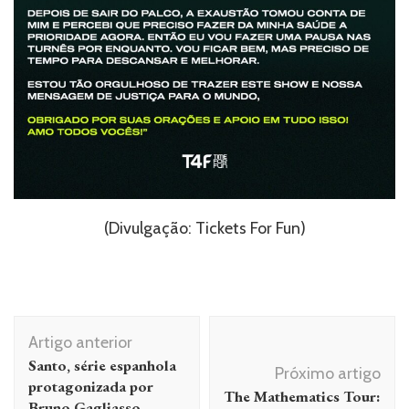
(Divulgação: Tickets For Fun)
Navegação
Artigo anterior
de
Santo, série espanhola
Próximo artigo
post
protagonizada por
The Mathematics Tour:
Bruno Gagliasso,