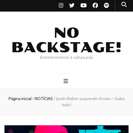
NO
BACKSTAGE!
Entretenimento e cultura pop
Página inicial
/
NOTÍCIAS
/
Justin Bieber suspende shows – Saiba
tudo!