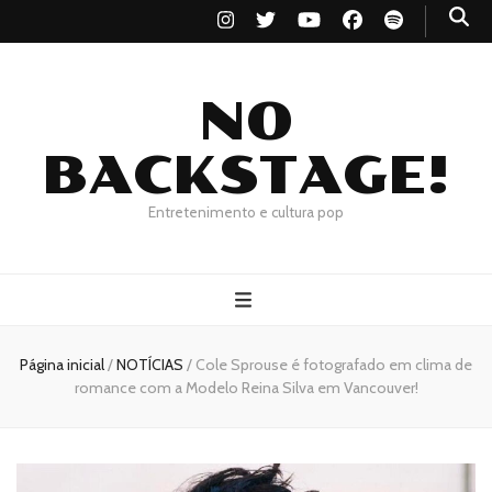
NO
BACKSTAGE!
Entretenimento e cultura pop
Página inicial
/
NOTÍCIAS
/
Cole Sprouse é fotografado em clima de
romance com a Modelo Reina Silva em Vancouver!