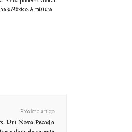
ca. Ainda podemos notar
nha e México. A mistura
Próximo artigo
ars: Um Novo Pecado
ler e data de estreia