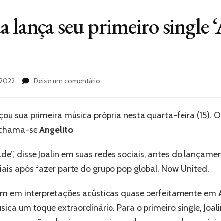
 lança seu primeiro single ‘
em
/2022
Deixe um comentário
Joalin
Loukamaa
lança
çou sua primeira música própria nesta quarta-feira (15). O
seu
, chama-se
Angelito
.
primeiro
single
‘Angelito’
de”, disse Joalin em suas redes sociais, antes do lançamen
–
ais após fazer parte do grupo pop global, Now United.
Ouca
agora!
em em interpretações acústicas quase perfeitamente em
sica um toque extraordinário. Para o primeiro single, Joal