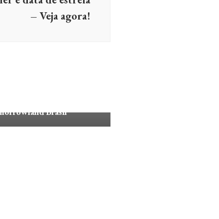
– Veja agora!
RÔNICA
MÚSICA
ço às Pick-Ups: Kallel é o
a mais jovem a se apresentar
morrowland Brasil