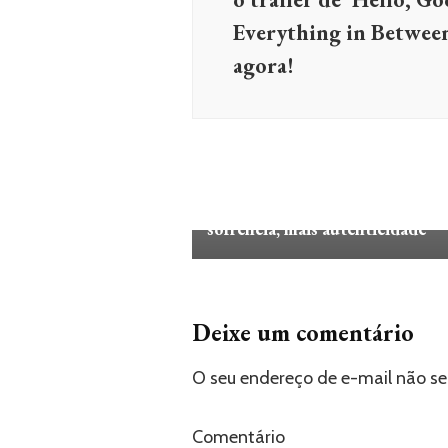
Everything in Between
agora!
MÚSICA
POP
Ruel amadurece e se reinventa 
Kicking My Feet: menos
sofrência, mais autenticidade
Deixe um comentário
O seu endereço de e-mail não se
Comentário