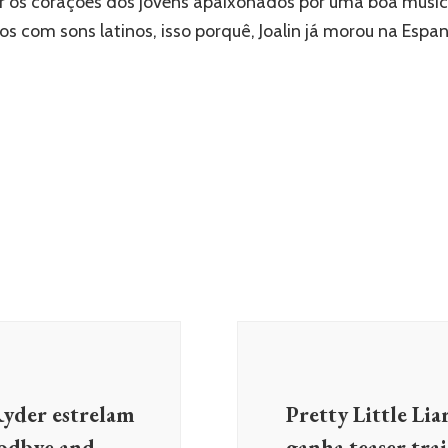
r os corações dos jovens apaixonados por uma boa músi
os com sons latinos, isso porquê, Joalin já morou na Espa
Ryder estrelam
Pretty Little Li
oodbye and
ganha teaser trai