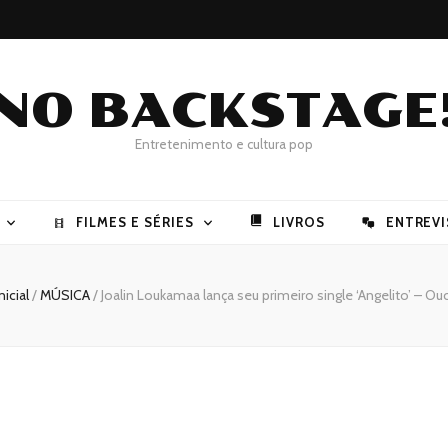
NO BACKSTAGE
Entretenimento e cultura pop
FILMES E SÉRIES
LIVROS
ENTREVI
nicial
/
MÚSICA
/
Joalin Loukamaa lança seu primeiro single ‘Angelito’ – Ou