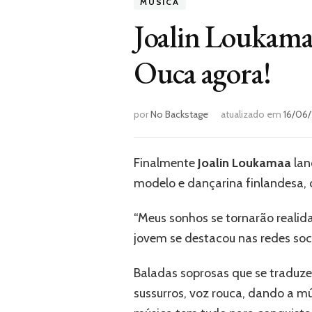
MÚSICA
Joalin Loukamaa
Ouca agora!
por
No Backstage
atualizado em
16/06
Finalmente
Joalin
Loukamaa
lan
modelo e dançarina finlandesa
“Meus sonhos se tornarão realida
jovem se destacou nas redes soci
Baladas soprosas que se traduz
sussurros, voz rouca, dando a mú