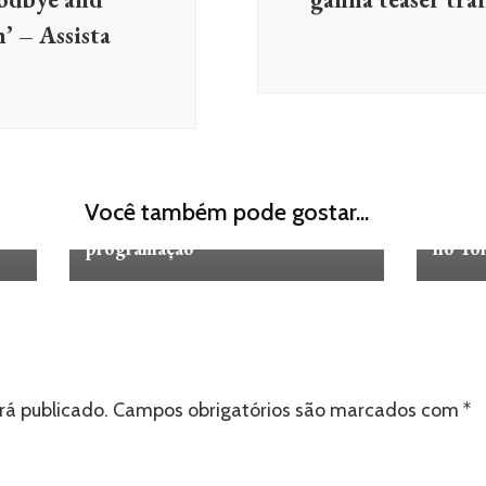
’ – Assista
ELETRÔNICA
MÚSICA
SHOWS
ELET
em
Ultra Buenos Aires 25: Confira os
Do Ber
Você também pode gostar...
horários dos shows e detalhes da
artist
programação
no To
rá publicado.
Campos obrigatórios são marcados com
*