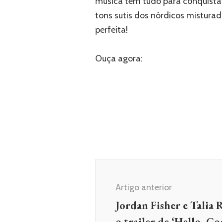
música tem tudo para conquista
tons sutis dos nórdicos misturad
perfeita!
Ouça agora:
Navegação
de
Artigo anterior
post
Jordan Fisher e Talia 
o trailer de ‘Hello, G