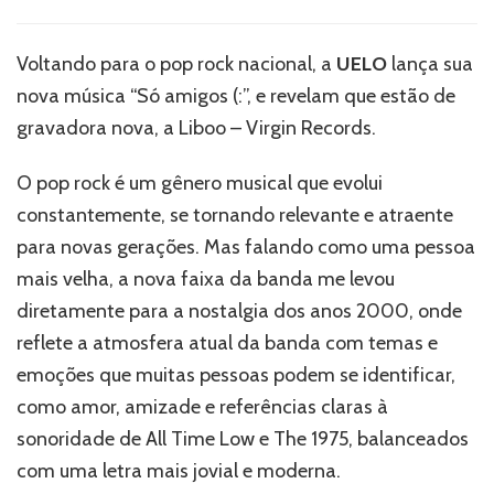
UELO
aposta
no
Voltando para o pop rock nacional, a
UELO
lança sua
pop
nova música “Só amigos (:”, e revelam que estão de
rock
nacional
gravadora nova, a Liboo – Virgin Records.
em
seu
O pop rock é um gênero musical que evolui
novo
constantemente, se tornando relevante e atraente
single
‘Só
para novas gerações. Mas falando como uma pessoa
amigos
mais velha, a nova faixa da banda me levou
(:’
diretamente para a nostalgia dos anos 2000, onde
–
Ouça
reflete a atmosfera atual da banda com temas e
agora!
emoções que muitas pessoas podem se identificar,
como amor, amizade e referências claras à
sonoridade de All Time Low e The 1975, balanceados
com uma letra mais jovial e moderna.