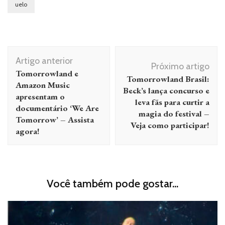
uelo
Navegação
Artigo anterior
de
Próximo artigo
Tomorrowland e
Tomorrowland Brasil:
post
Amazon Music
Beck’s lança concurso e
apresentam o
leva fãs para curtir a
documentário ‘We Are
magia do festival –
Tomorrow’ – Assista
Veja como participar!
agora!
Você também pode gostar...