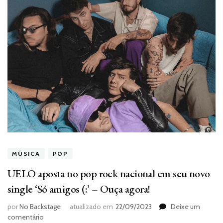
MÚSICA
POP
UELO aposta no pop rock nacional em seu novo
single ‘Só amigos (:’ – Ouça agora!
por
No Backstage
atualizado em
22/09/2023
Deixe um
em
comentário