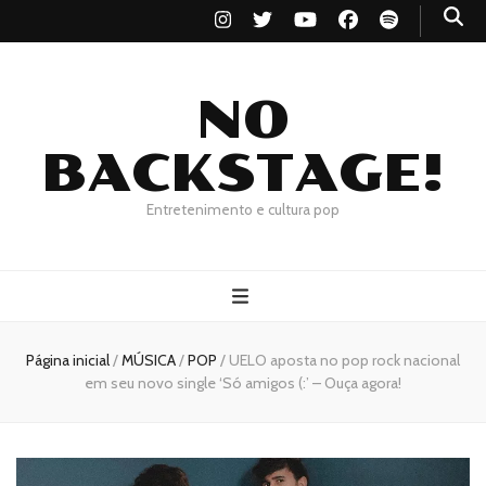
NO
BACKSTAGE!
Entretenimento e cultura pop
Página inicial
/
MÚSICA
/
POP
/
UELO aposta no pop rock nacional
em seu novo single ‘Só amigos (:’ – Ouça agora!