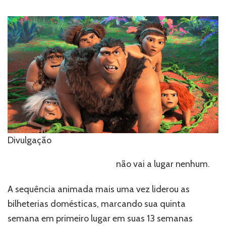
pe
e
pr
lug
na
bil
pe
de
se
tor
fi
da
pa
Divulgação
de
ma
The Croods: Uma Nova Era
não vai a lugar nenhum.
bil
A sequência animada mais uma vez liderou as
bilheterias domésticas, marcando sua quinta
semana em primeiro lugar em suas 13 semanas