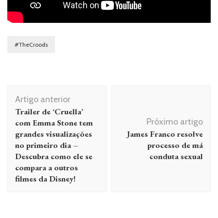
#TheCroods
Navegação
Artigo anterior
de
Trailer de ‘Cruella’
post
Próximo artigo
com Emma Stone tem
grandes visualizações
James Franco resolve
no primeiro dia –
processo de má
Descubra como ele se
conduta sexual
compara a outros
filmes da Disney!