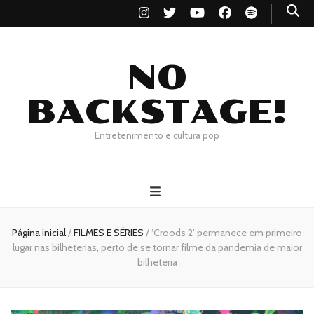
NO
BACKSTAGE!
Entretenimento e cultura pop
Página inicial
/
FILMES E SÉRIES
/
‘Croods 2’ permanece em primeiro
lugar nas bilheterias, perto de se tornar filme da pandemia de maior
bilheteria