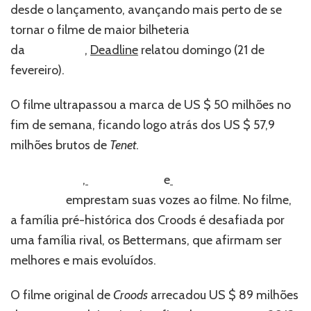
desde o lançamento, avançando mais perto de se
tornar o filme de maior bilheteria
da
pandemia
,
Deadline
relatou domingo (21 de
fevereiro).
O filme ultrapassou a marca de US $ 50 milhões no
fim de semana, ficando logo atrás dos US $ 57,9
milhões brutos de
Tenet
.
Nicolas Cage
,
Emma Stone
e
Ryan
Reynolds
emprestam suas vozes ao filme. No filme,
a família pré-histórica dos Croods é desafiada por
uma família rival, os Bettermans, que afirmam ser
melhores e mais evoluídos.
O filme original de
Croods
arrecadou US $ 89 milhões