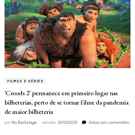
FILMES E SÉRIES
‘Croods 2’ permanece em primeiro lugar nas
bilheterias, perto de se tornar filme da pandemia
de maior bilheteria
e
por
No Backstage
ativado
21/02/2021
Deixe um comentário
‘C
2’