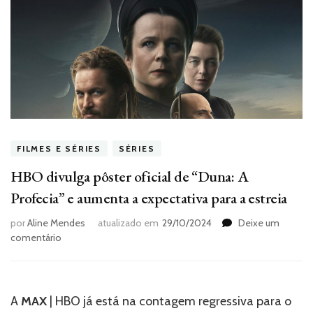
FILMES E SÉRIES
SÉRIES
HBO divulga pôster oficial de “Duna: A
Profecia” e aumenta a expectativa para a estreia
por
Aline Mendes
atualizado em
29/10/2024
Deixe um
em
comentário
HBO
divulga
pôster
oficial
A
MAX
| HBO já está na contagem regressiva para o
de