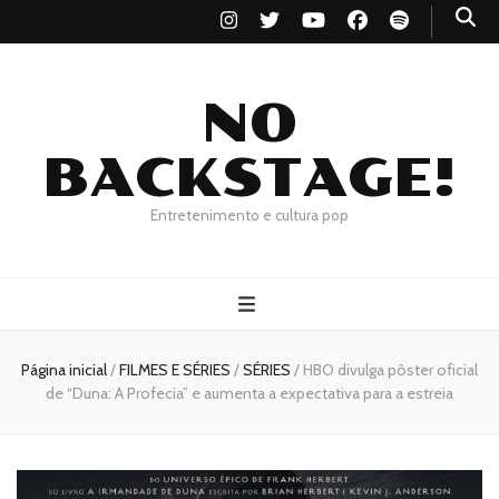
NO
BACKSTAGE!
Entretenimento e cultura pop
Página inicial
/
FILMES E SÉRIES
/
SÉRIES
/
HBO divulga pôster oficial
de “Duna: A Profecia” e aumenta a expectativa para a estreia