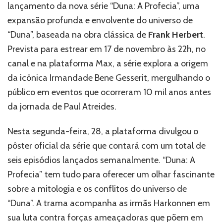
lançamento da nova série “Duna: A Profecia”, uma
“Duna:
A
expansão profunda e envolvente do universo de
Profecia”
“Duna”, baseada na obra clássica de
Frank Herbert
.
e
Prevista para estrear em 17 de novembro às 22h, no
aumenta
a
canal e na plataforma Max, a série explora a origem
expectativa
da icônica Irmandade Bene Gesserit, mergulhando o
para
público em eventos que ocorreram 10 mil anos antes
a
estreia
da jornada de Paul Atreides.
Nesta segunda-feira, 28, a plataforma divulgou o
pôster oficial da série que contará com um total de
seis episódios lançados semanalmente. “Duna: A
Profecia” tem tudo para oferecer um olhar fascinante
sobre a mitologia e os conflitos do universo de
“Duna”. A trama acompanha as irmãs Harkonnen em
sua luta contra forças ameaçadoras que põem em