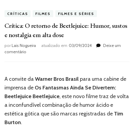
CRÍTICAS
FILMES
FILMES E SÉRIES
Crítica: O retorno de Beetlejuice: Humor, sustos
e nostalgia em alta dose
por
Lais Nogueira
atualizado em
03/09/2024
Deixe um
em
comentário
Crítica:
O
retorno
de
A convite da
Warner Bros Brasil
para uma cabine de
Beetlejuice:
imprensa de
Os Fantasmas Ainda Se Divertem:
Humor,
sustos
Beetlejuice Beetlejuice
, este novo filme traz de volta
e
a inconfundível combinação de humor ácido e
nostalgia
estética gótica que são marcas registradas de
Tim
em
alta
Burton
.
dose