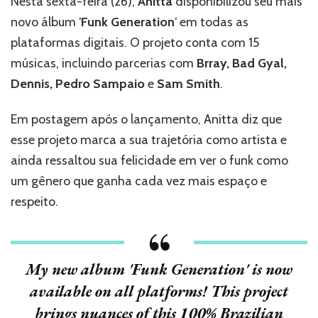
Nesta sexta-feira (26),
Anitta
disponibilizou seu mais
seu
novo álbum ‘
Funk Generation
‘ em todas as
aguardado
álbum
plataformas digitais. O projeto conta com 15
de
músicas, incluindo parcerias com
Brray, Bad Gyal,
estúdio
Dennis, Pedro Sampaio
e
Sam Smith
.
‘Funk
Generation’
–
Em postagem após o lançamento, Anitta diz que
ouça
esse projeto marca a sua trajetória como artista e
agora
ainda ressaltou sua felicidade em ver o funk como
um gênero que ganha cada vez mais espaço e
respeito.
My new album 'Funk Generation' is now
available on all platforms! This project
brings nuances of this 100% Brazilian