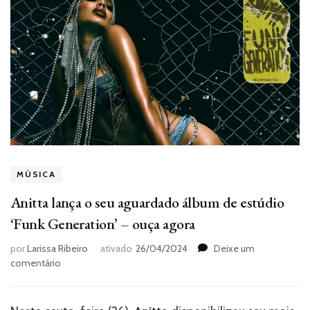
MÚSICA
Anitta lança o seu aguardado álbum de estúdio
‘Funk Generation’ – ouça agora
por
Larissa Ribeiro
ativado
26/04/2024
Deixe um
em
comentário
Anitta
lança
o