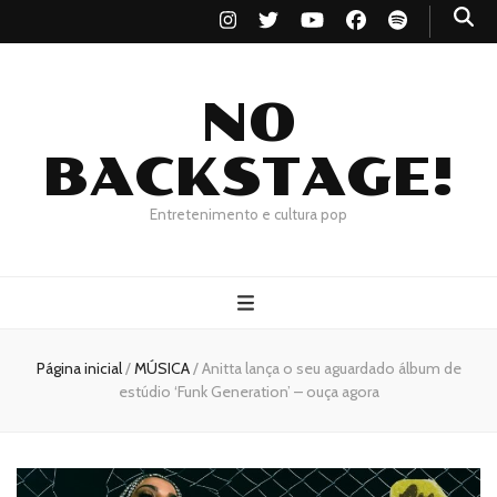
NO
BACKSTAGE!
Entretenimento e cultura pop
Página inicial
/
MÚSICA
/
Anitta lança o seu aguardado álbum de
estúdio ‘Funk Generation’ – ouça agora