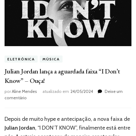
ELETRÔNICA
MÚSICA
Julian Jordan lança a aguardada faixa “I Don’t
Know” – Ouça!
por
Aline Mendes
atualizado em
24/05/2024
Deixe um
em
comentário
Julian
Jordan
lança
Depois de muito hype e antecipação, a nova faixa de
a
Julian Jordan
, “I DON’T KNOW”, finalmente está entre
aguardada
faixa