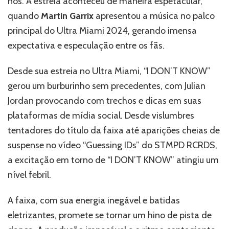
nós. A estreia aconteceu de maneira espetacular,
“I
quando
Martin Garrix
apresentou a música no palco
Don’t
principal do Ultra Miami 2024, gerando imensa
Know”
–
expectativa e especulação entre os fãs.
Ouça!
Desde sua estreia no Ultra Miami, “I DON’T KNOW”
gerou um burburinho sem precedentes, com Julian
Jordan provocando com trechos e dicas em suas
plataformas de mídia social. Desde vislumbres
tentadores do título da faixa até aparições cheias de
suspense no vídeo “Guessing IDs” do STMPD RCRDS,
a excitação em torno de “I DON’T KNOW” atingiu um
nível febril.
A faixa, com sua energia inegável e batidas
eletrizantes, promete se tornar um hino de pista de