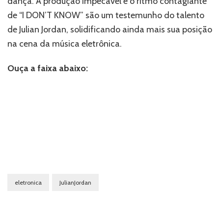
dança. A produção impecável e o ritmo contagiante
de “I DON’T KNOW” são um testemunho do talento
de Julian Jordan, solidificando ainda mais sua posição
na cena da música eletrônica.
Ouça a faixa abaixo:
eletronica
JulianJordan