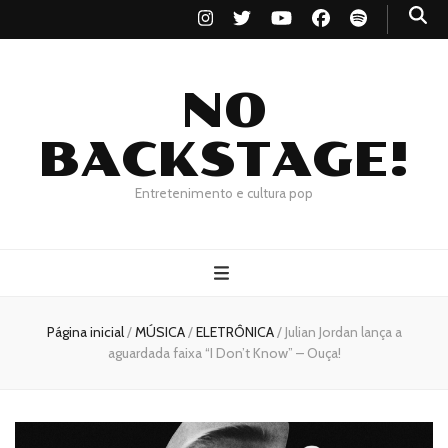
NO
BACKSTAGE!
Entretenimento e cultura pop
Página inicial
/
MÚSICA
/
ELETRÔNICA
/
Julian Jordan lança a
aguardada faixa “I Don’t Know” – Ouça!