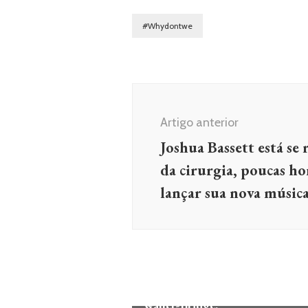
#Whydontwe
Navegação
de
Artigo anterior
post
Joshua Bassett está se
da cirurgia, poucas ho
lançar sua nova músic
MÚSICA
Harry Styles lança videoclipe de
“Treat People With Kindness”
com participação de Phoebe
Waller-Bridge.