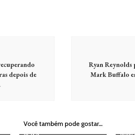
 recuperando
Ryan Reynolds 
ras depois de
Mark Buffalo e
a
MÚSICA
POP
ELET
Sam Smith Lança Nova Versão de
Ultra 
Você também pode gostar...
“Lay Me Down” com Participação
horári
de IZA
progr