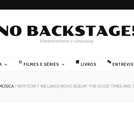
NO BACKSTAGE
Entretenimento e cultura pop
A
FILMES E SÉRIES
LIVROS
ENTREVIS
MÚSICA
/
WHY DON’T WE LANÇA NOVO ÁLBUM “THE GOOD TIMES AND T