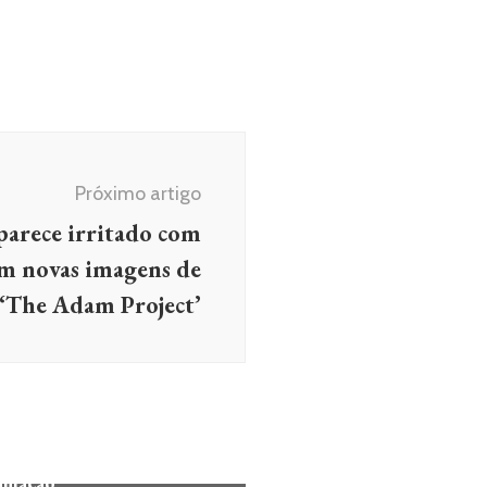
Próximo artigo
parece irritado com
m novas imagens de
‘The Adam Project’
RÔNICA
MÚSICA
SHOWS
Buenos Aires 25: Confira os
os dos shows e detalhes da
amação