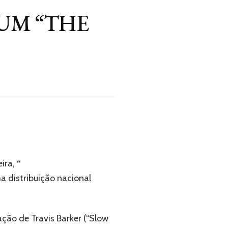
UM “THE
ira,
“
The Good Times and
a distribuição nacional
ão de Travis Barker (“Slow