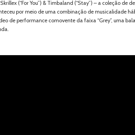
, Skrillex (“For You”) & Timbaland (“Stay”) – a coleção de
conteceu por meio de uma combinação de musicalidade há
deo de performance comovente da faixa “Grey”, uma bala
nda.