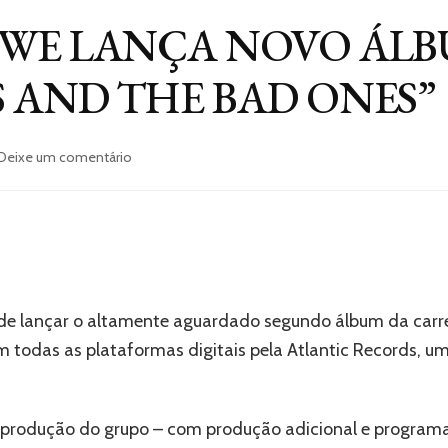
 WE LANÇA NOVO ÁLB
 AND THE BAD ONES”
Deixe um comentário
em
WHY
DON’T
WE
LANÇA
NOVO
ÁLBUM
“THE
e lançar o altamente aguardado segundo álbum da carre
GOOD
TIMES
m todas as plataformas digitais pela Atlantic Records, um
AND
THE
BAD
produção do grupo – com produção adicional e programaç
ONES”