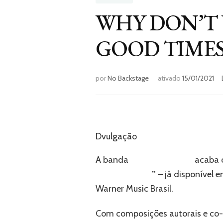
WHY DON’T
GOOD TIMES
por
No Backstage
ativado
15/01/2021
Dvulgação
A banda
Why Don´t We
acaba d
The Bad Ones
”
– já disponível e
Warner Music Brasil.
Com composições autorais e co-