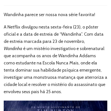
WANDINHA
ganha
data
Wandinha parece ser nossa nova série favorita!
de
estreia
A Netflix divulgou nesta sexta-feira (23), o pôster
e
pôster
oficial e a data de estreia de “Wandinha”. Com data
oficial
de estreia marcada para 23 de novembro,
Wandinha
é um mistério investigativo e sobrenatural
que acompanha os anos de Wandinha Addams
como estudante na Escola Nunca Mais, onde ela
tenta dominar sua habilidade psíquica emergente,
investigar uma monstruosa matança que aterroriza a
cidade local e resolver o mistério do assassinato que
envolveu seus pais há 25 anos.