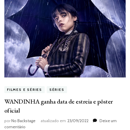
FILMES E SÉRIES
SÉRIES
WANDINHA ganha data de estreia e pôster
oficial
por
No Backstage
atualizado em
23/09/2022
Deixe um
em
comentário