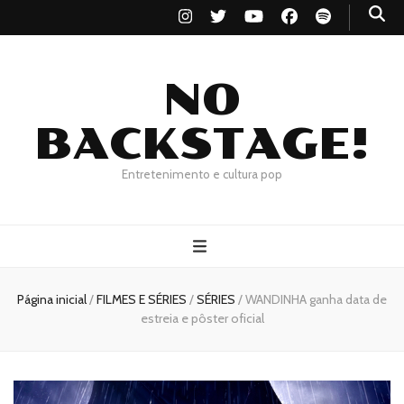
NO
BACKSTAGE!
Entretenimento e cultura pop
Página inicial
/
FILMES E SÉRIES
/
SÉRIES
/
WANDINHA ganha data de
estreia e pôster oficial