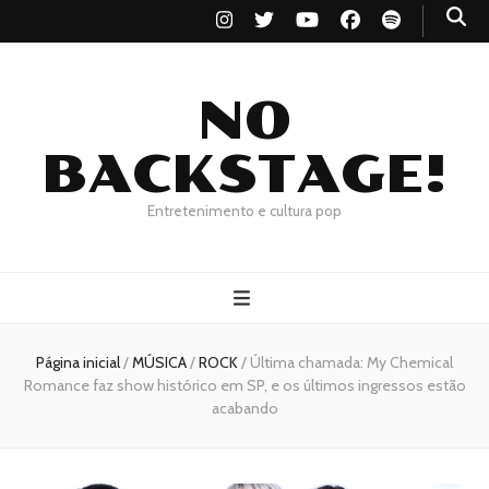
NO
BACKSTAGE!
Entretenimento e cultura pop
Página inicial
/
MÚSICA
/
ROCK
/
Última chamada: My Chemical
Romance faz show histórico em SP, e os últimos ingressos estão
acabando