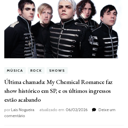
MÚSICA
ROCK
SHOWS
Última chamada: My Chemical Romance faz
show histórico em SP, e os últimos ingressos
estão acabando
por
Lais Nogueira
atualizado em
06/02/2026
Deixe um
em
comentário
Última
chamada: