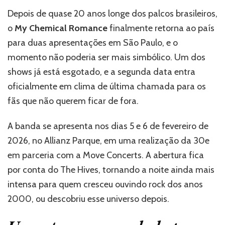
My
Depois de quase 20 anos longe dos palcos brasileiros,
Chemical
o
My Chemical Romance
finalmente retorna ao país
Romance
faz
para duas apresentações em São Paulo, e o
show
momento não poderia ser mais simbólico. Um dos
histórico
shows já está esgotado, e a segunda data entra
em
SP,
oficialmente em clima de última chamada para os
e
fãs que não querem ficar de fora.
os
últimos
A banda se apresenta nos dias 5 e 6 de fevereiro de
ingressos
estão
2026, no Allianz Parque, em uma realização da 30e
acabando
em parceria com a Move Concerts. A abertura fica
por conta do The Hives, tornando a noite ainda mais
intensa para quem cresceu ouvindo rock dos anos
2000, ou descobriu esse universo depois.