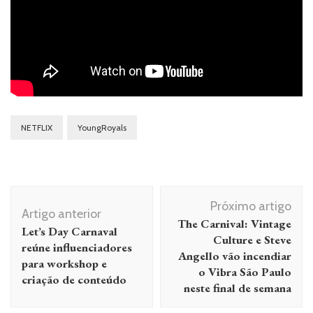
NETFLIX
YoungRoyals
Navegação
Próximo artigo
de
Artigo anterior
The Carnival: Vintage
Let’s Day Carnaval
post
Culture e Steve
reúne influenciadores
Angello vão incendiar
para workshop e
o Vibra São Paulo
criação de conteúdo
neste final de semana