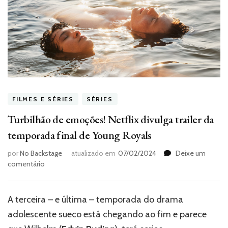
FILMES E SÉRIES
SÉRIES
Turbilhão de emoções! Netflix divulga trailer da
temporada final de Young Royals
por
No Backstage
atualizado em
07/02/2024
Deixe um
em
comentário
Turbilhão
de
emoções!
A terceira – e última – temporada do drama
Netflix
adolescente sueco está chegando ao fim e parece
divulga
trailer