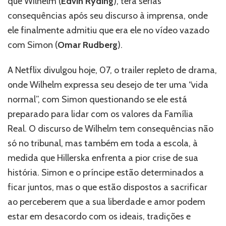
que Wilhelm (
Edvin Ryding
), terá serias
da
consequências após seu discurso à imprensa, onde
temporada
ele finalmente admitiu que era ele no vídeo vazado
final
de
com Simon (
Omar Rudberg
).
Young
Royals
A Netflix divulgou hoje, 07, o trailer repleto de drama,
onde Wilhelm expressa seu desejo de ter uma “vida
normal”, com Simon questionando se ele está
preparado para lidar com os valores da Família
Real. O discurso de Wilhelm tem consequências não
só no tribunal, mas também em toda a escola, à
medida que Hillerska enfrenta a pior crise de sua
história. Simon e o príncipe estão determinados a
ficar juntos, mas o que estão dispostos a sacrificar
ao perceberem que a sua liberdade e amor podem
estar em desacordo com os ideais, tradições e