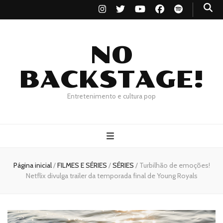
NO
BACKSTAGE!
Entretenimento e cultura pop
Página inicial
/
FILMES E SÉRIES
/
SÉRIES
/
Turbilhão de emoções!
Netflix divulga trailer da temporada final de Young Royals