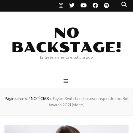
NO
BACKSTAGE!
Entretenimento e cultura pop
Página inicial
/
NOTÍCIAS
/
Taylor Swift faz discurso inspirador no Brit
Awards 2021 (vídeo)