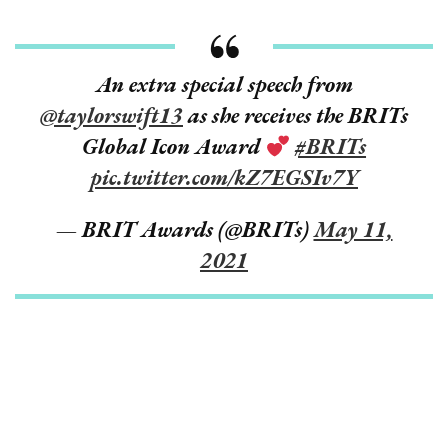
An extra special speech from
@taylorswift13
as she receives the BRITs
Global Icon Award
#BRITs
pic.twitter.com/kZ7EGSIv7Y
— BRIT Awards (@BRITs)
May 11,
2021