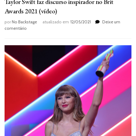
Taylor Swift faz discurso inspirador no Brit
Awards 2021 (vídeo)
por
No Backstage
atualizado em
12/05/2021
Deixe um
em
comentário
Taylor
Swift
faz
discurso
inspirador
no
Brit
Awards
2021
(vídeo)