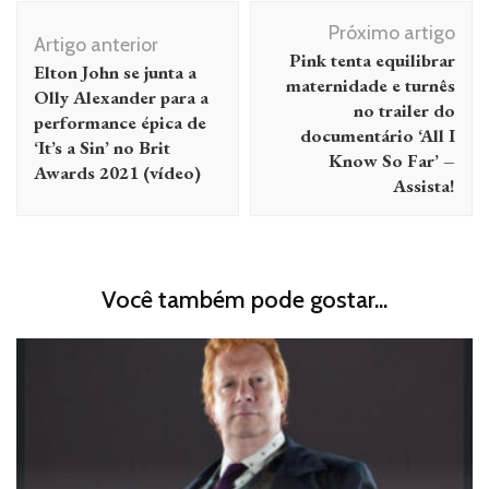
Navegação
Próximo artigo
de
Artigo anterior
Pink tenta equilibrar
Elton John se junta a
post
maternidade e turnês
Olly Alexander para a
no trailer do
performance épica de
documentário ‘All I
‘It’s a Sin’ no Brit
Know So Far’ –
Awards 2021 (vídeo)
Assista!
Você também pode gostar...