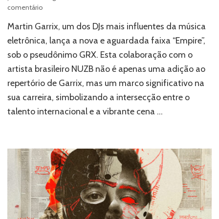
em
comentário
GRX
Martin Garrix, um dos DJs mais influentes da música
Lança
“Empire”
eletrônica, lança a nova e aguardada faixa “Empire”,
em
sob o pseudônimo GRX. Esta colaboração com o
Colaboração
artista brasileiro NUZB não é apenas uma adição ao
com
o
repertório de Garrix, mas um marco significativo na
Artista
sua carreira, simbolizando a intersecção entre o
Brasileiro
NUZB
talento internacional e a vibrante cena …