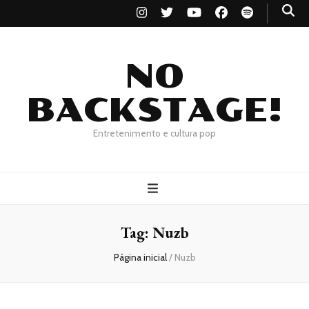
NO
BACKSTAGE!
Entretenimento e cultura pop
Tag:
Nuzb
Página inicial
/
Nuzb