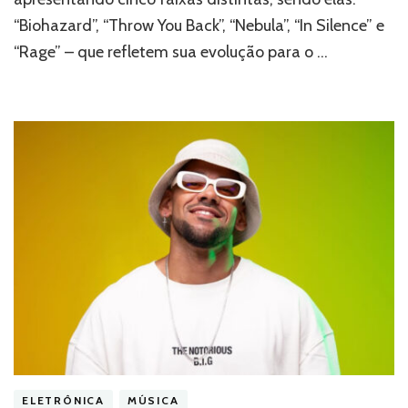
EP
“Biohazard”, “Throw You Back”, “Nebula”, “In Silence” e
“PSYCHO”
–
“Rage” – que refletem sua evolução para o …
Ouça
agora!
ELETRÔNICA
MÚSICA