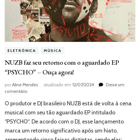
ELETRÔNICA
MÚSICA
NUZB faz seu retorno com o aguardado EP
“PSYCHO” – Ouça agora!
por
Aline Mendes
atualizado em
12/07/2024
Deixe um
em
comentário
NUZB
O produtor e DJ brasileiro NUZB está de volta à cena
faz
seu
musical com seu tão aguardado EP intitulado
retorno
“PSYCHO“. De acordo com o DJ, esse lançamento
com
marca um retorno significativo após um hiato,
o
aguardado
apresentando cinco faixas distintas, sendo elas: