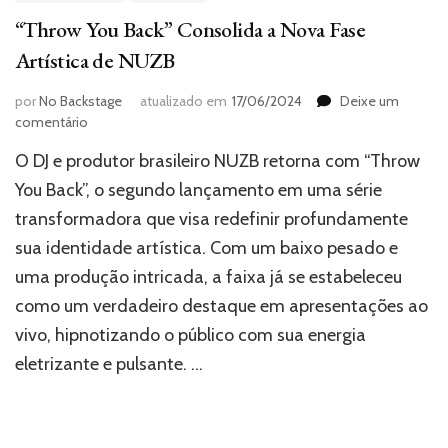
“Throw You Back” Consolida a Nova Fase
Artística de NUZB
por
No Backstage
atualizado em
17/06/2024
Deixe um
em
comentário
“Throw
O DJ e produtor brasileiro NUZB retorna com “Throw
You
Back”
You Back”, o segundo lançamento em uma série
Consolida
transformadora que visa redefinir profundamente
a
sua identidade artística. Com um baixo pesado e
Nova
Fase
uma produção intricada, a faixa já se estabeleceu
Artística
como um verdadeiro destaque em apresentações ao
de
NUZB
vivo, hipnotizando o público com sua energia
eletrizante e pulsante. …